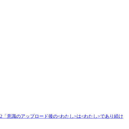
2「意識のアップロード後の<わたし>は<わたし>であり続け