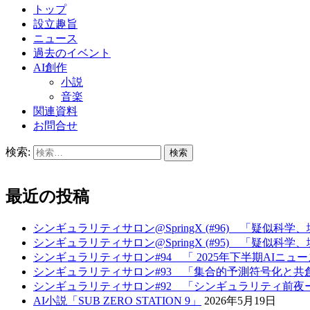
トップ
設立趣旨
ニュース
過去のイベント
AI創作
小説
音楽
関連資料
お問合せ
検索:
最近の投稿
シンギュラリティサロン@SpringX (#96) 「疑似科
シンギュラリティサロン@SpringX (#95) 「疑似科
シンギュラリティサロン#94 「 2025年下半期AIニュー
シンギュラリティサロン#93 「集合的予測符号化と共
シンギュラリティサロン#92 「シンギュラリティ前夜ー
AI小説「SUB ZERO STATION 9」
2026年5月19日