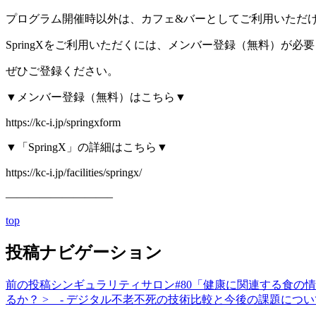
プログラム開催時以外は、カフェ&バーとしてご利用いただけ
SpringXをご利用いただくには、メンバー登録（無料）が必
ぜひご登録ください。
▼メンバー登録（無料）はこちら▼
https://kc-i.jp/springxform
▼「SpringX」の詳細はこちら▼
https://kc-i.jp/facilities/springx/
—————————–
top
投稿ナビゲーション
前の投稿
シンギュラリティサロン#80「健康に関連する食の
るか？ > - デジタル不老不死の技術比較と今後の課題について