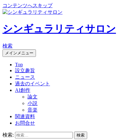
コンテンツへスキップ
シンギュラリティサロン
検索
メインメニュー
Top
設立趣旨
ニュース
過去のイベント
AI創作
論文
小説
音楽
関連資料
お問合せ
検索: