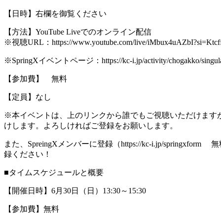
【日時】右欄を御覧ください
【方法】YouTube Liveでのオンライン配信
※視聴URL：https://www.youtube.com/live/iMbux4uAZbI?si=Ktcf
※SpringXイベントページ：https://kc-i.jp/activity/chogakko/singulari
【参加費】 無料
【定員】なし
※本イベントは、上のリンクから誰でもご視聴いただけますが
けします。よろしければご登録をお願いします。
また、SpreingXメンバーに登録（https://kc-i.jp/s
録ください！
■タイムスケジュールと概要
【開催日時】6月30日（日）13:30～15:30
【参加費】無料