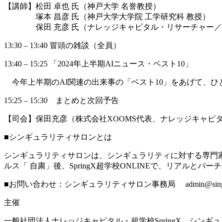
【講師】松田 卓也 氏（神戸大学 名誉教授）
塚本 昌彦 氏（神戸大学大学院 工学研究科 教授）
保田 充彦 氏（ナレッジキャピタル・リサーチャー／株式
13:30 – 13:40 冒頭の雑談（全員）
13:40 – 15:25 「2024年上半期AIニュース・ベスト10」
今年上半期のAI関連の出来事の「ベスト10」をあげて、
15:25 – 15:30 まとめと次回予告
【司会】保田充彦（株式会社XOOMS代表、ナレッジキャピ
■シンギュラリティサロンとは
シンギュラリティサロンは、シンギュラリティに対する専門家
ルス「 自粛」後、SpringX超学校ONLINEで、リアル
■お問い合わせ：シンギュラリティサロン事務局 admin@singular
主催
一般社団法人ナレッジキャピタル・超学校SpringX、シンギ