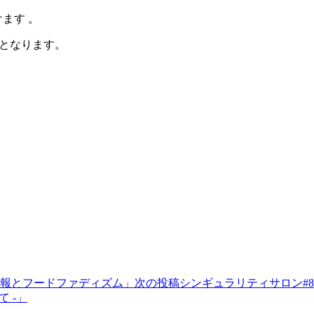
ます 。
要となります。
情報とフードファディズム」
次の投稿
シンギュラリティサロン#8
 -」