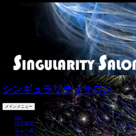
コ
ン
テ
ン
ツ
へ
ス
キ
ッ
プ
シンギュラリティサロン
検
メインメニュー
索
Top
設立趣旨
ニュース