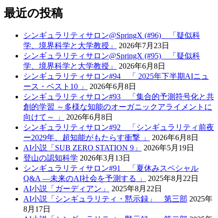
最近の投稿
シンギュラリティサロン@SpringX (#96) 「疑似科
学、境界科学と大学教授」
2026年7月23日
シンギュラリティサロン@SpringX (#95) 「疑似科
学、境界科学と大学教授」
2026年6月8日
シンギュラリティサロン#94 「 2025年下半期AIニュ
ース・ベスト10 」
2026年6月8日
シンギュラリティサロン#93 「集合的予測符号化と共
創的学習 ～多様な知能のオーガニックアライメントに
向けて～ 」
2026年6月8日
シンギュラリティサロン#92 「シンギュラリティ前夜
ー2029年、超知能がもたらす衝撃 」
2026年6月8日
AI小説「SUB ZERO STATION 9」
2026年5月19日
登山の認知科学
2026年3月13日
シンギュラリティサロン#91 「夏休みスペシャル
Q&A —未来のAI社会を予測する 」
2025年8月22日
AI小説「ガーディアン」
2025年8月22日
AI小説「シンギュラリティ・黙示録」 第三部
2025年
8月17日