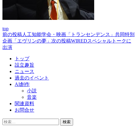
top
前の投稿
人工知能学会・映画「トランセンデンス」共同特別
投
企画「エヴリンの夢」
次の投稿
WIREDスペシャルトークに
稿
出演
ナ
トップ
ビ
設立趣旨
ニュース
ゲ
過去のイベント
ー
AI創作
小説
シ
音楽
ョ
関連資料
お問合せ
ン
検
索: