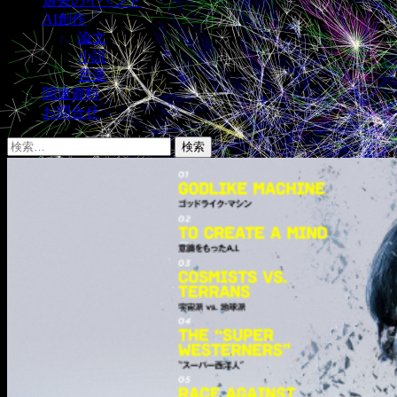
過去のイベント
AI創作
論文
小説
音楽
関連資料
お問合せ
検
索: