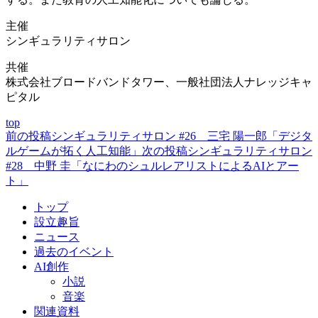
主催
シンギュラリティサロン
共催
株式会社ブロードバンドタワー、一般社団法人ナレッジキャ
ピタル
top
前の投稿
シンギュラリティサロン #26 三宅 陽一郎「デジタ
投
ルゲームが拓く人工知能」
次の投稿
シンギュラリティサロン
稿
#28 中野 圭「なにわのシュルレアリストによるAIとアー
ト」
ナ
ビ
トップ
設立趣旨
ゲ
ニュース
ー
過去のイベント
AI創作
シ
小説
ョ
音楽
関連資料