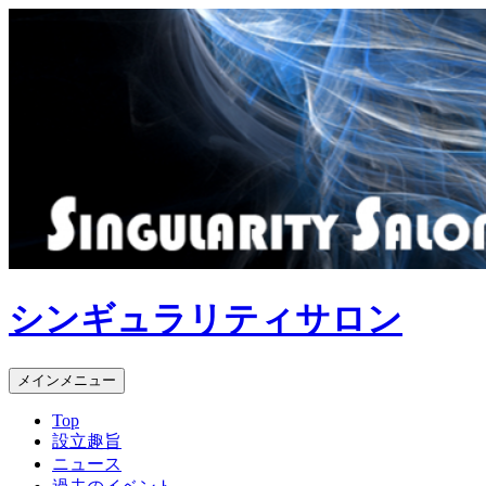
コ
ン
テ
ン
ツ
へ
ス
キ
ッ
プ
シンギュラリティサロン
検
メインメニュー
索
Top
設立趣旨
ニュース