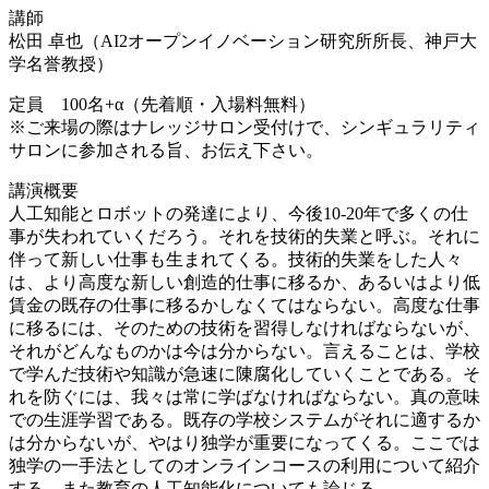
講師
松田 卓也（AI2オープンイノベーション研究所所長、神戸大
学名誉教授）
定員 100名+α（先着順・入場料無料）
※ご来場の際はナレッジサロン受付けで、シンギュラリティ
サロンに参加される旨、お伝え下さい。
講演概要
人工知能とロボットの発達により、今後10-20年で多くの仕
事が失われていくだろう。それを技術的失業と呼ぶ。それに
伴って新しい仕事も生まれてくる。技術的失業をした人々
は、より高度な新しい創造的仕事に移るか、あるいはより低
賃金の既存の仕事に移るかしなくてはならない。高度な仕事
に移るには、そのための技術を習得しなければならないが、
それがどんなものかは今は分からない。言えることは、学校
で学んだ技術や知識が急速に陳腐化していくことである。そ
れを防ぐには、我々は常に学ばなければならない。真の意味
での生涯学習である。既存の学校システムがそれに適するか
は分からないが、やはり独学が重要になってくる。ここでは
独学の一手法としてのオンラインコースの利用について紹介
する。また教育の人工知能化についても論じる。