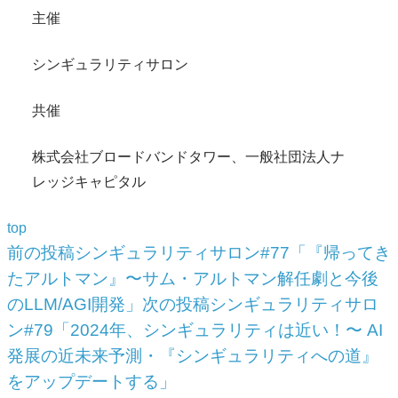
主催
シンギュラリティサロン
共催
株式会社ブロードバンドタワー、一般社団法人ナ
レッジキャピタル
top
投
前の投稿
シンギュラリティサロン#77「『帰ってき
稿
たアルトマン』〜サム・アルトマン解任劇と今後
ナ
のLLM/AGI開発」
次の投稿
シンギュラリティサロ
ビ
ン#79「2024年、シンギュラリティは近い！〜 AI
ゲ
発展の近未来予測・『シンギュラリティへの道』
ー
をアップデートする」