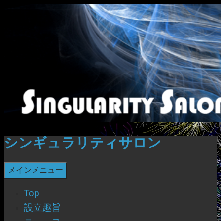
コ
ン
テ
ン
ツ
へ
ス
キ
ッ
プ
シンギュラリティサロン
検
メインメニュー
索
Top
設立趣旨