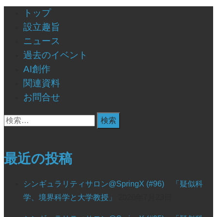
シ
ョ
トップ
ン
設立趣旨
ニュース
過去のイベント
AI創作
関連資料
お問合せ
検
索:
最近の投稿
シンギュラリティサロン@SpringX (#96) 「疑似科
学、境界科学と大学教授」
2026年7月23日