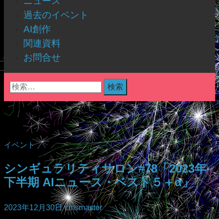
ニュース
過去のイベント
AI創作
関連資料
お問合せ
検
索:
イベント
シンギュラリティサロン#78「2023年
下半期 AIニュース・ベスト５＋α」
2023年12月30日
cmsmaster