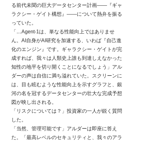
る前代未聞の巨大データセンター計画——『ギャ
ラクシー・ゲイト構想』——について熱弁を振る
っていた。
「…Agent-1は、単なる性能向上ではありませ
ん。AI自身がAI研究を加速する、いわば『自己進
化のエンジン』です。ギャラクシー・ゲイトが完
成すれば、我々は人類史上誰も到達しえなかった
知性の地平を切り開くことになるでしょう」アル
ダーの声は自信に満ち溢れていた。スクリーンに
は、目も眩むような性能向上を示すグラフと、銀
河の名を冠するデータセンターの壮大な完成予想
図が映し出される。
「リスクについては？」投資家の一人が鋭く質問
した。
「当然、管理可能です」アルダーは即座に答え
た。「最高レベルのセキュリティと、我々のアラ