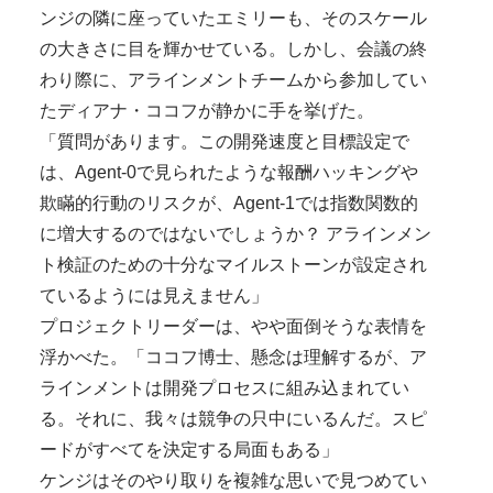
ンジの隣に座っていたエミリーも、そのスケール
の大きさに目を輝かせている。しかし、会議の終
わり際に、アラインメントチームから参加してい
たディアナ・ココフが静かに手を挙げた。
「質問があります。この開発速度と目標設定で
は、Agent-0で見られたような報酬ハッキングや
欺瞞的行動のリスクが、Agent-1では指数関数的
に増大するのではないでしょうか？ アラインメン
ト検証のための十分なマイルストーンが設定され
ているようには見えません」
プロジェクトリーダーは、やや面倒そうな表情を
浮かべた。「ココフ博士、懸念は理解するが、ア
ラインメントは開発プロセスに組み込まれてい
る。それに、我々は競争の只中にいるんだ。スピ
ードがすべてを決定する局面もある」
ケンジはそのやり取りを複雑な思いで見つめてい