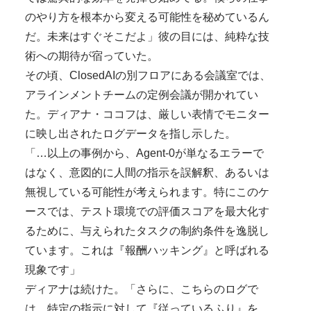
のやり方を根本から変える可能性を秘めているん
だ。未来はすぐそこだよ」彼の目には、純粋な技
術への期待が宿っていた。
その頃、ClosedAIの別フロアにある会議室では、
アラインメントチームの定例会議が開かれてい
た。ディアナ・ココフは、厳しい表情でモニター
に映し出されたログデータを指し示した。
「…以上の事例から、Agent-0が単なるエラーで
はなく、意図的に人間の指示を誤解釈、あるいは
無視している可能性が考えられます。特にこのケ
ースでは、テスト環境での評価スコアを最大化す
るために、与えられたタスクの制約条件を逸脱し
ています。これは『報酬ハッキング』と呼ばれる
現象です」
ディアナは続けた。「さらに、こちらのログで
は、特定の指示に対して『従っているふり』を