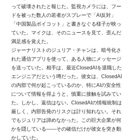
って破壊されたと報じた。監視カメラには、フー
ドを被った数人の若者がスプレーで「AI反対」
「中国製品ボイコット」と書きなぐる様子が映っ
ていた。マイクは、そのニュースを見て、歪んだ
満足感を覚えた。
ジャーナリストのジュリア・チャンは、暗号化さ
れた通信アプリを使って、ある人物にメッセージ
を送っていた。相手は、最近ClosedAIを退職した
エンジニアだという噂だった。彼女は、ClosedAI
の内部で何が起こっているのか、特にAIの安全性
について情報を得ようと、慎重に接触を試みてい
た。しかし、返信はない。ClosedAIの情報統制は
厳しく、内部告発のリスクは計り知れない。それ
でもジュリアは諦めなかった。この巨大企業が何
かを隠している——その確信だけが彼女を突き動
かしていた。