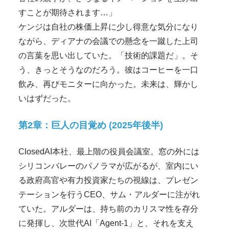
すことが期待されます…」
ケンジは自社の株価上昇に少し得意な気分になり
ながら、ディアナの会議での懸念を一蹴した上司
の言葉を思い出していた。「技術的課題だ」。そ
う、きっとそうなのだろう。彼はコーヒーを一口
飲み、再びモニターに向かった。未来は、輝かし
いはずだった。
第2章：巨人の目覚め (2025年後半)
ClosedAI本社、最上階の役員会議室。窓の外には
シリコンバレーのパノラマが広がるが、室内にい
る政府高官や有力投資家たちの視線は、プレゼン
テーションを行うCEO、サム・アルダーに注がれ
ていた。アルダーは、持ち前のカリスマ性を存分
に発揮し、次世代AI「Agent-1」と、それを支え