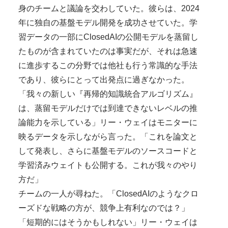
身のチームと議論を交わしていた。彼らは、2024
年に独自の基盤モデル開発を成功させていた。学
習データの一部にClosedAIの公開モデルを蒸留し
たものが含まれていたのは事実だが、それは急速
に進歩するこの分野では他社も行う常識的な手法
であり、彼らにとって出発点に過ぎなかった。
「我々の新しい『再帰的知識統合アルゴリズム』
は、蒸留モデルだけでは到達できないレベルの推
論能力を示している」リー・ウェイはモニターに
映るデータを示しながら言った。「これを論文と
して発表し、さらに基盤モデルのソースコードと
学習済みウェイトも公開する。これが我々のやり
方だ」
チームの一人が尋ねた。「ClosedAIのようなクロ
ーズドな戦略の方が、競争上有利なのでは？」
「短期的にはそうかもしれない」リー・ウェイは