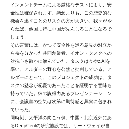
インメントチームによる厳格なテストにより、安
全性は確保されます。懸念よりも、この歴史的な
機会を逃すことのリスクの方が大きい。我々がや
らねば、他国…特に中国が先んじることになるで
しょう」
その言葉には、かつて安全性を巡る意見の対立か
ら袂を分かった共同創業者、イオン・タスクへの
対抗心も微かに滲んでいた。タスクは今やz.AIを
率い、アルダーの野心を公然と批判している。ア
ルダーにとって、このプロジェクトの成功は、タ
スクの懸念が杞憂であったことを証明する意味も
持っていた。彼の説得力あるプレゼンテーション
に、会議室の空気は次第に期待感と興奮に包まれ
ていった。
同時刻、太平洋の向こう側、中国・北京近郊にあ
るDeepCentの研究施設では、リー・ウェイが自