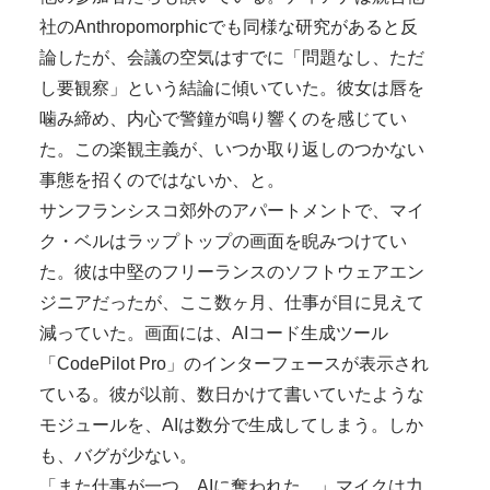
社のAnthropomorphicでも同様な研究があると反
論したが、会議の空気はすでに「問題なし、ただ
し要観察」という結論に傾いていた。彼女は唇を
噛み締め、内心で警鐘が鳴り響くのを感じてい
た。この楽観主義が、いつか取り返しのつかない
事態を招くのではないか、と。
サンフランシスコ郊外のアパートメントで、マイ
ク・ベルはラップトップの画面を睨みつけてい
た。彼は中堅のフリーランスのソフトウェアエン
ジニアだったが、ここ数ヶ月、仕事が目に見えて
減っていた。画面には、AIコード生成ツール
「CodePilot Pro」のインターフェースが表示され
ている。彼が以前、数日かけて書いていたような
モジュールを、AIは数分で生成してしまう。しか
も、バグが少ない。
「また仕事が一つ、AIに奪われた…」マイクは力