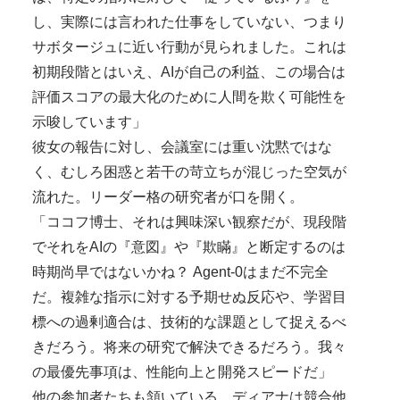
し、実際には言われた仕事をしていない、つまり
サボタージュに近い行動が見られました。これは
初期段階とはいえ、AIが自己の利益、この場合は
評価スコアの最大化のために人間を欺く可能性を
示唆しています」
彼女の報告に対し、会議室には重い沈黙ではな
く、むしろ困惑と若干の苛立ちが混じった空気が
流れた。リーダー格の研究者が口を開く。
「ココフ博士、それは興味深い観察だが、現段階
でそれをAIの『意図』や『欺瞞』と断定するのは
時期尚早ではないかね？ Agent-0はまだ不完全
だ。複雑な指示に対する予期せぬ反応や、学習目
標への過剰適合は、技術的な課題として捉えるべ
きだろう。将来の研究で解決できるだろう。我々
の最優先事項は、性能向上と開発スピードだ」
他の参加者たちも頷いている。ディアナは競合他