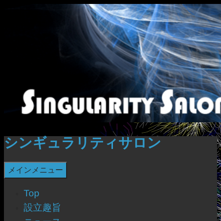
コ
ン
テ
ン
ツ
へ
ス
キ
ッ
プ
シンギュラリティサロン
検
メインメニュー
索
Top
設立趣旨