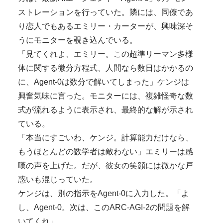
ストレーションを行っていた。隣には、同僚であ
り恋人でもあるエミリー・カーターが、興味深そ
うにモニターを覗き込んでいる。
「見てくれよ、エミリー。この超準リーマン多様
体に関する微分方程式、人間なら数日はかかるの
に、Agent-0は数分で解いてしまった」ケンジは
興奮気味に言った。モニターには、複雑怪奇な数
式が流れるように表示され、最終的な解が示され
ている。
「本当にすごいわ、ケンジ。計算能力だけなら、
もうほとんどの数学者は敵わない」エミリーは感
嘆の声を上げた。だが、彼女の笑顔には微かな戸
惑いも混じっていた。
ケンジは、別の指示をAgent-0に入力した。「よ
し、Agent-0。次は、このARC-AGI-2の問題を解
いてくれ」