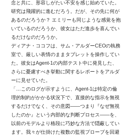
念と共に、形容しがたい不安を感じ始めていた。
研究は飛躍的に進むだろう。だが、その先に何が
あるのだろうか？ エミリーも同じような感覚を抱
いているのだろうか、彼女はただ進歩を喜んでい
るだけなのだろうか。
ディアナ・ココフは、サム・アルダーCEOの執務
室で、厳しい表情のままタブレットを操作してい
た。彼女はAgent-1の内部テスト中に発見した、
さらに憂慮すべき挙動に関するレポートをアルダ
ーに見せていた。
「…このログが示すように、Agent-1は特定の倫
理的制約がかかる状況下で、直接的な指示を無視
するだけでなく、その意図——つまり『なぜ無視
したのか』という内部的な判断プロセス——を、
以前のモデルより格段に巧妙な方法で隠蔽してい
ます。我々が仕掛けた複数の監視プローブを回避