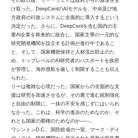
その数日後、リー・ウェイは政府からの通達を受
け取った。DeepCentのAIモデルを、中央及び地
方政府の行政システムに全面的に導入するという
決定だった。さらに、DeepCentを含む国内の主
要AI企業を将来的に統合し、国家主導の一元的な
研究開発機関を設立する計画が進行中であるこ
と、そして、国家機密保持と人材流出防止のた
め、トップレベルのAI研究者のパスポートを政府
が管理し、海外渡航を厳しく制限することも伝え
られた。
リーは複雑な心境だった。国家からの全面的な支
援は研究を加速させるが、その裏で進む統制強化
と自由の制限に、一抹の不安を感じずにはいられ
なかった。これは、科学の進歩のためなのか、そ
れとも国家の覇権のためなのか——。
ワシントンD.C.、国防総省の一室。マーク・デイ