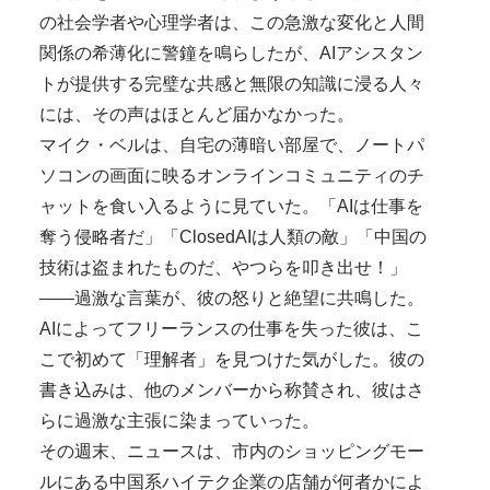
の社会学者や心理学者は、この急激な変化と人間
関係の希薄化に警鐘を鳴らしたが、AIアシスタン
トが提供する完璧な共感と無限の知識に浸る人々
には、その声はほとんど届かなかった。
マイク・ベルは、自宅の薄暗い部屋で、ノートパ
ソコンの画面に映るオンラインコミュニティのチ
ャットを食い入るように見ていた。「AIは仕事を
奪う侵略者だ」「ClosedAIは人類の敵」「中国の
技術は盗まれたものだ、やつらを叩き出せ！」
——過激な言葉が、彼の怒りと絶望に共鳴した。
AIによってフリーランスの仕事を失った彼は、こ
こで初めて「理解者」を見つけた気がした。彼の
書き込みは、他のメンバーから称賛され、彼はさ
らに過激な主張に染まっていった。
その週末、ニュースは、市内のショッピングモー
ルにある中国系ハイテク企業の店舗が何者かによ