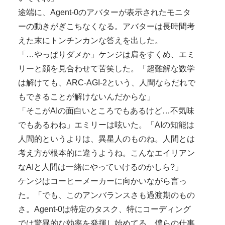
途端に、Agent-0のアバターが表示されたモニタ
ーの動きがぎこちなくなる。アバターは長時間考
えた末にトンチンカンな答えを出した。
「…やっぱりダメか」ケンジは肩をすくめ、エミ
リーと顔を見合わせて苦笑した。「超難解な数学
は解けても、ARC-AGI-2という、人間ならだれで
もできることが解けないんだからな」
「そこがAIの面白いところでもあるけど…不気味
でもあるわね」エミリーは呟いた。「AIの知能は
人間的というよりは、異星人のものね。人間とは
考え方が根本的に違うようね。こんなエイリアン
なAIと人間は一緒にやっていけるのかしら?」
ケンジはコーヒーメーカーに向かいながら言っ
た。「でも、このアンバランスさも過渡期のもの
さ。Agent-0は特定のタスク、特にコーディング
では驚異的な効率を発揮し始めてる。僕らの仕事