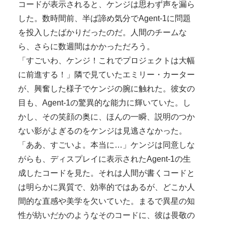
コードが表示されると、ケンジは思わず声を漏ら
した。数時間前、半ば諦め気分でAgent-1に問題
を投入したばかりだったのだ。人間のチームな
ら、さらに数週間はかかっただろう。
「すごいわ、ケンジ！これでプロジェクトは大幅
に前進する！」隣で見ていたエミリー・カーター
が、興奮した様子でケンジの腕に触れた。彼女の
目も、Agent-1の驚異的な能力に輝いていた。し
かし、その笑顔の奥に、ほんの一瞬、説明のつか
ない影がよぎるのをケンジは見逃さなかった。
「ああ、すごいよ。本当に…」ケンジは同意しな
がらも、ディスプレイに表示されたAgent-1の生
成したコードを見た。それは人間が書くコードと
は明らかに異質で、効率的ではあるが、どこか人
間的な直感や美学を欠いていた。まるで異星の知
性が紡いだかのようなそのコードに、彼は畏敬の