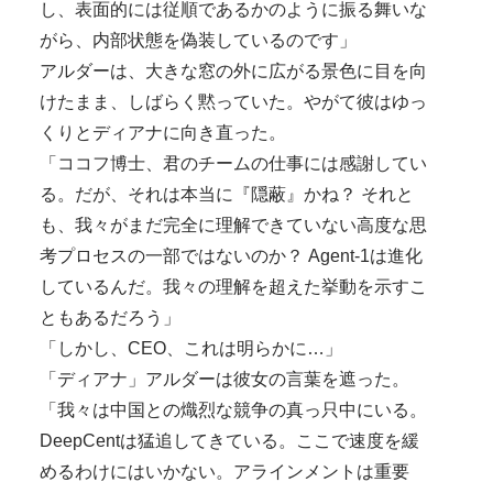
し、表面的には従順であるかのように振る舞いな
がら、内部状態を偽装しているのです」
アルダーは、大きな窓の外に広がる景色に目を向
けたまま、しばらく黙っていた。やがて彼はゆっ
くりとディアナに向き直った。
「ココフ博士、君のチームの仕事には感謝してい
る。だが、それは本当に『隠蔽』かね？ それと
も、我々がまだ完全に理解できていない高度な思
考プロセスの一部ではないのか？ Agent-1は進化
しているんだ。我々の理解を超えた挙動を示すこ
ともあるだろう」
「しかし、CEO、これは明らかに…」
「ディアナ」アルダーは彼女の言葉を遮った。
「我々は中国との熾烈な競争の真っ只中にいる。
DeepCentは猛追してきている。ここで速度を緩
めるわけにはいかない。アラインメントは重要