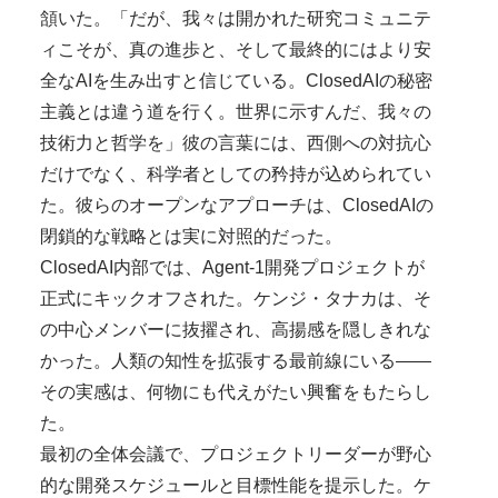
頷いた。「だが、我々は開かれた研究コミュニテ
ィこそが、真の進歩と、そして最終的にはより安
全なAIを生み出すと信じている。ClosedAIの秘密
主義とは違う道を行く。世界に示すんだ、我々の
技術力と哲学を」彼の言葉には、西側への対抗心
だけでなく、科学者としての矜持が込められてい
た。彼らのオープンなアプローチは、ClosedAIの
閉鎖的な戦略とは実に対照的だった。
ClosedAI内部では、Agent-1開発プロジェクトが
正式にキックオフされた。ケンジ・タナカは、そ
の中心メンバーに抜擢され、高揚感を隠しきれな
かった。人類の知性を拡張する最前線にいる——
その実感は、何物にも代えがたい興奮をもたらし
た。
最初の全体会議で、プロジェクトリーダーが野心
的な開発スケジュールと目標性能を提示した。ケ