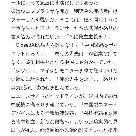
ールによって急速に陳腐化しつつあった。
彼はウェブブラウザを開き、馴染みの開発者向け
フォーラムを覗いた。そこには、彼と同じように
仕事を失ったフリーランサーたちの悲鳴や怒りの
書き込みが溢れていた。「AIに民主主義を！」
「ClosedAIの独占を許すな！」「中国製品をボイ
コットしろ！」——怒りの矛先は、AI企業だけで
なく、競争相手とされる中国にも向かっていた。
「クソッ…」マイクはモニターを拳で殴りつけた
い衝動に駆られた。「俺の人生を返せ…」怒りと
無力感が、彼の心を蝕んでいた。
ニュースサイトのヘッドラインが、米国内での反
中感情の高まりを報じていた。『中国製スマート
デバイスによる情報漏洩疑惑』『AI技術覇権を巡
る米中対立、新たな段階へ』といった扇動的な見
出しが並ぶ。経済摩擦や政治的対立といった従来