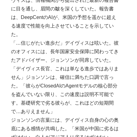
ヴィスは、情報機関から提出された最新の報告書
に目を通し、眉間の皺を深くしていた。報告書
は、DeepCentのAIが、米国の予想を遥かに超え
る速度で性能を向上させていることを示してい
た。
「…信じがたい進歩だ」デイヴィスは呟いた。彼
のオフィスには、長年国家安全保障に関わってき
たアドバイザー、ジョンソンが同席していた。
「デイヴィス長官、これは単なる進歩ではありま
せん」ジョンソンは、確信に満ちた口調で言っ
た。「彼らがClosedAIのAgentモデルの核心部分
を盗んでいない限り、この速度は説明不可能で
す。基礎研究で劣る彼らが、これほどの短期間
で…ありえません」
ジョンソンの言葉には、デイヴィス自身の心の奥
底にある感情が共鳴した。「米国が中国に劣るは