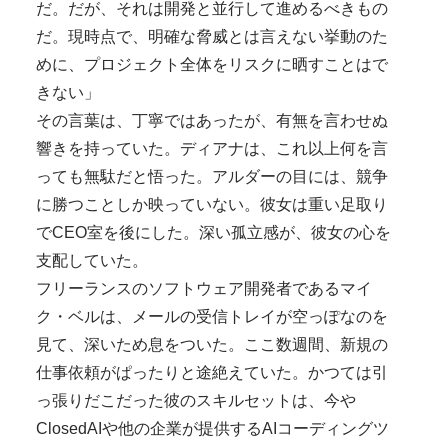
だ。だが、それは開発と並行して進めるべきもの
だ。現時点で、明確な脅威とは言えない挙動のた
めに、プロジェクト全体をリスクに晒すことはで
きない」
その言葉は、丁寧ではあったが、有無を言わせぬ
響きを持っていた。ディアナは、これ以上何を言
っても無駄だと悟った。アルダーの目には、競争
に勝つことしか映っていない。彼女は重い足取り
でCEO室を後にした。深い孤立感が、彼女の心を
支配していた。
フリーランスのソフトウェア開発者であるマイ
ク・ベルは、メールの受信トレイが空っぽなのを
見て、深いため息をついた。ここ数週間、新規の
仕事依頼がぱったりと途絶えていた。かつては引
っ張りだこだった彼のスキルセットは、今や
ClosedAIや他の企業が提供するAIコーディングツ