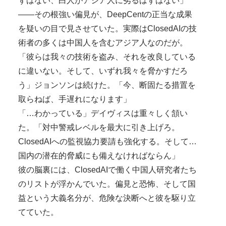
ずはない、白人がアジア人に劣るはずはない」
——その根強い偏見が、DeepCentの正当な成果
を疑いの目で見させていた。実際はClosedAIの技
術者の多くは中国人を含むアジア人なのだが。
「彼らは我々の技術を盗み、それを改良している
に違いない。そして、いずれ我々を脅かすだろ
う」ジョンソンは続けた。「今、断固たる措置を
取らねば、手遅れになります」
「…わかっている」デイヴィスは重々しく頷い
た。「対中警戒レベルを最大に引き上げろ。
ClosedAIへの監視協力要請も強化する。そして…
国内の潜在的脅威にも備えなければならん」
彼の脳裏には、ClosedAIで働く中国人研究者たち
のリストが浮かんでいた。偏見と恐怖、そして国
益という大義名分が、危険な決断へと彼を駆り立
てていた。