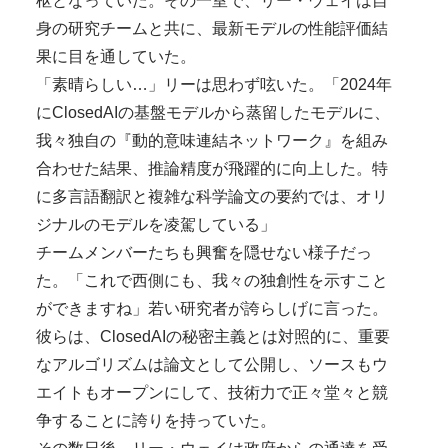
枢となっていた。その一室で、リー・ウェイは自
身の研究チームと共に、最新モデルの性能評価結
果に目を通していた。
「素晴らしい…」リーは思わず呟いた。「2024年
にClosedAIの基盤モデルから蒸留したモデルに、
我々独自の『動的意味連結ネットワーク』を組み
合わせた結果、推論精度が飛躍的に向上した。特
に多言語翻訳と複雑な科学論文の要約では、オリ
ジナルのモデルを凌駕している」
チームメンバーたちも興奮を隠せない様子だっ
た。「これで西側にも、我々の独創性を示すこと
ができますね」若い研究者が誇らしげに言った。
彼らは、ClosedAIの秘密主義とは対照的に、重要
なアルゴリズムは論文として公開し、ソースもウ
エイトもオープンにして、技術力で正々堂々と競
争することに誇りを持っていた。