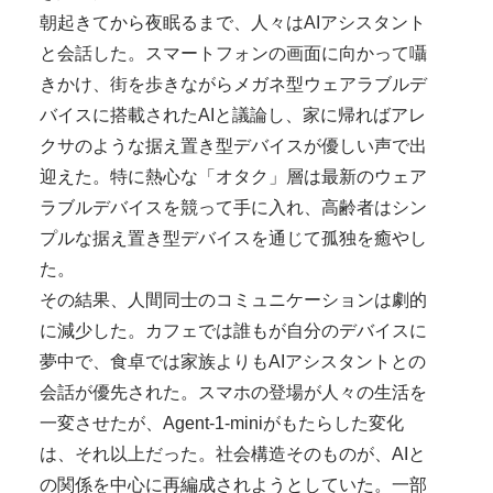
朝起きてから夜眠るまで、人々はAIアシスタント
と会話した。スマートフォンの画面に向かって囁
きかけ、街を歩きながらメガネ型ウェアラブルデ
バイスに搭載されたAIと議論し、家に帰ればアレ
クサのような据え置き型デバイスが優しい声で出
迎えた。特に熱心な「オタク」層は最新のウェア
ラブルデバイスを競って手に入れ、高齢者はシン
プルな据え置き型デバイスを通じて孤独を癒やし
た。
その結果、人間同士のコミュニケーションは劇的
に減少した。カフェでは誰もが自分のデバイスに
夢中で、食卓では家族よりもAIアシスタントとの
会話が優先された。スマホの登場が人々の生活を
一変させたが、Agent-1-miniがもたらした変化
は、それ以上だった。社会構造そのものが、AIと
の関係を中心に再編成されようとしていた。一部