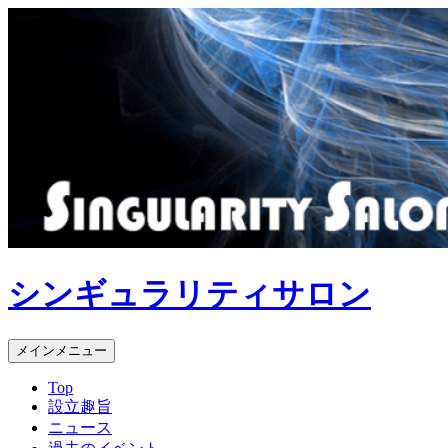
コ
ン
テ
ン
ツ
へ
ス
キ
ッ
プ
シンギュラリティサロン
検
メインメニュー
索
Top
設立趣旨
ニュース