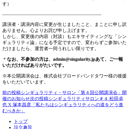
す）
—————————————————————–
講演者・講演内容に変更が生じましたこと、まことに申し訳
ありません。心よりお詫び申し上げます。
しかし、変更後の内容（対談）もエキサイティングな「シン
ギュラリティ論」になる予定ですので、変わらずご参加いた
だけましたら、運営者一同うれしい限りです。
＊
なお、不参加の方は、admin@singularity.jpあて、ご一報
いただければありがたいです。
※本公開講演会は、株式会社ブロードバンドタワー様の後援
をいただいています。
前の投稿
シンギュラリティ・サロン「第４回公開講演会」開
投
催のお知らせ
次の投稿
シンギュラリティサロン＃４ 松田卓
稿
也 X 塚本昌彦「私たちはシンギュラリティへの道をどう進
むべきか」
ナ
ビ
トップ
設立趣旨