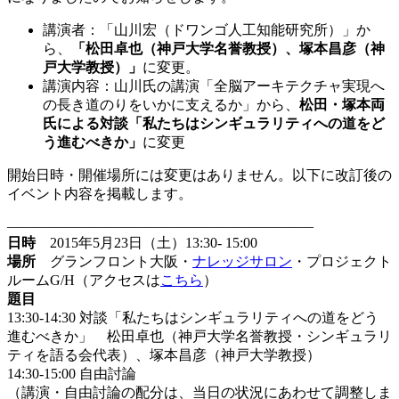
講演者：「山川宏（ドワンゴ人工知能研究所）」か
ら、
「松田卓也（神戸大学名誉教授）、塚本昌彦（神
戸大学教授）」
に変更。
講演内容：山川氏の講演「全脳アーキテクチャ実現へ
の長き道のりをいかに支えるか」から、
松田・塚本両
氏による対談「私たちはシンギュラリティへの道をど
う進むべきか」
に変更
開始日時・開催場所には変更はありません。以下に改訂後の
イベント内容を掲載します。
—————————————————————–
日時
2015年5月23日（土）13:30- 15:00
場所
グランフロント大阪・
ナレッジサロン
・プロジェクト
ルームG/H（アクセスは
こちら
）
題目
13:30-14:30 対談「私たちはシンギュラリティへの道をどう
進むべきか」 松田卓也（神戸大学名誉教授・シンギュラリ
ティを語る会代表）、塚本昌彦（神戸大学教授）
14:30-15:00 自由討論
（講演・自由討論の配分は、当日の状況にあわせて調整しま