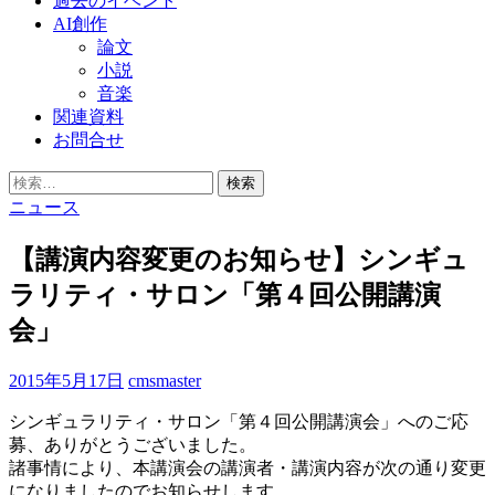
過去のイベント
AI創作
論文
小説
音楽
関連資料
お問合せ
検
索:
ニュース
【講演内容変更のお知らせ】シンギュ
ラリティ・サロン「第４回公開講演
会」
2015年5月17日
cmsmaster
シンギュラリティ・サロン「第４回公開講演会」へのご応
募、ありがとうございました。
諸事情により、本講演会の講演者・講演内容が次の通り変更
になりましたのでお知らせします。