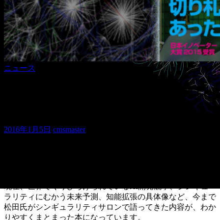
ニュース
松田卓也氏新著「人類を超えるAIは日
本から生まれる」好評発売中！
2016年1月5日
cmsmaster
シンギュラリティサロン主宰・松田卓也氏の新著、「人類を
超えるAIは日本から生まれる (廣済堂新書)」が発売されまし
た。
現在、世界でくりひろげられているAI開発競争、シンギュ
ラリティにむかう未来予測、知能拡張の具体像など、今まで
松田氏がシンギュラリティサロンで語ってきた内容が、わか
りやすくまとまった本になっています。