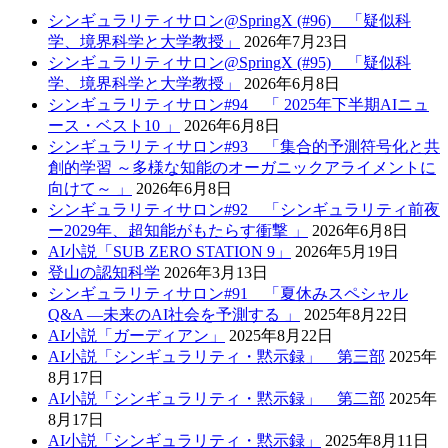
シンギュラリティサロン@SpringX (#96) 「疑似科
学、境界科学と大学教授」
2026年7月23日
シンギュラリティサロン@SpringX (#95) 「疑似科
学、境界科学と大学教授」
2026年6月8日
シンギュラリティサロン#94 「 2025年下半期AIニュ
ース・ベスト10 」
2026年6月8日
シンギュラリティサロン#93 「集合的予測符号化と共
創的学習 ～多様な知能のオーガニックアライメントに
向けて～ 」
2026年6月8日
シンギュラリティサロン#92 「シンギュラリティ前夜
ー2029年、超知能がもたらす衝撃 」
2026年6月8日
AI小説「SUB ZERO STATION 9」
2026年5月19日
登山の認知科学
2026年3月13日
シンギュラリティサロン#91 「夏休みスペシャル
Q&A —未来のAI社会を予測する 」
2025年8月22日
AI小説「ガーディアン」
2025年8月22日
AI小説「シンギュラリティ・黙示録」 第三部
2025年
8月17日
AI小説「シンギュラリティ・黙示録」 第二部
2025年
8月17日
AI小説「シンギュラリティ・黙示録」
2025年8月11日