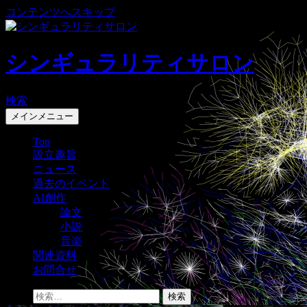
コンテンツへスキップ
シンギュラリティサロン
検索
メインメニュー
Top
設立趣旨
ニュース
過去のイベント
AI創作
論文
小説
音楽
関連資料
お問合せ
検索: