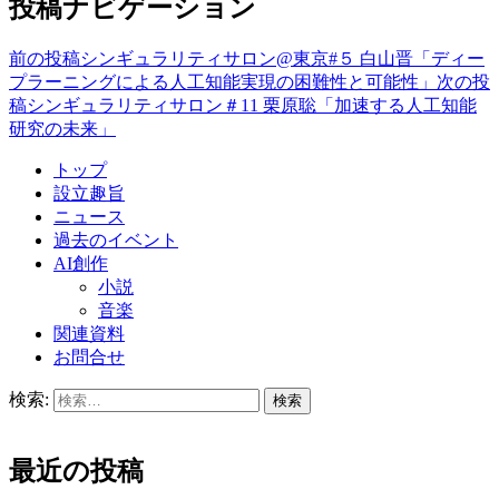
投稿ナビゲーション
前の投稿
シンギュラリティサロン@東京#５ 白山晋「ディー
プラーニングによる人工知能実現の困難性と可能性」
次の投
稿
シンギュラリティサロン＃11 栗原聡「加速する人工知能
研究の未来」
トップ
設立趣旨
ニュース
過去のイベント
AI創作
小説
音楽
関連資料
お問合せ
検索:
最近の投稿