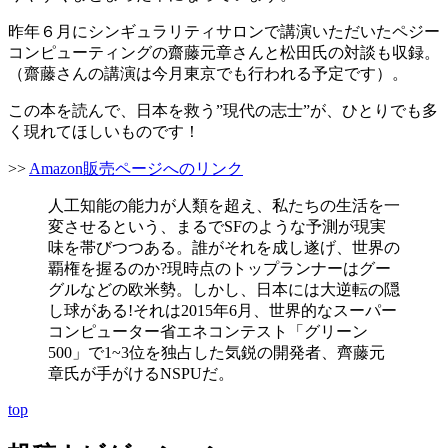
昨年６月にシンギュラリティサロンで講演いただいたペジー
コンピューティングの齋藤元章さんと松田氏の対談も収録。
（齋藤さんの講演は今月東京でも行われる予定です）。
この本を読んで、日本を救う”現代の志士”が、ひとりでも多
く現れてほしいものです！
>>
Amazon販売ページへのリンク
人工知能の能力が人類を超え、私たちの生活を一
変させるという、まるでSFのような予測が現実
味を帯びつつある。誰がそれを成し遂げ、世界の
覇権を握るのか?現時点のトップランナーはグー
グルなどの欧米勢。しかし、日本には大逆転の隠
し球がある!それは2015年6月、世界的なスーパー
コンピューター省エネコンテスト「グリーン
500」で1~3位を独占した気鋭の開発者、齊藤元
章氏が手がけるNSPUだ。
top