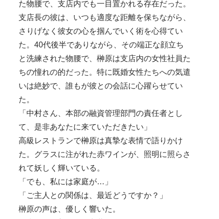
た物腰で、支店内でも一目置かれる存在だった。
支店長の彼は、いつも適度な距離を保ちながら、
さりげなく彼女の心を掴んでいく術を心得てい
た。40代後半でありながら、その端正な顔立ち
と洗練された物腰で、榊原は支店内の女性社員た
ちの憧れの的だった。特に既婚女性たちへの気遣
いは絶妙で、誰もが彼との会話に心躍らせてい
た。
「中村さん、本部の融資管理部門の責任者とし
て、是非あなたに来ていただきたい」
高級レストランで榊原は真摯な表情で語りかけ
た。グラスに注がれた赤ワインが、照明に照らさ
れて妖しく輝いている。
「でも、私には家庭が…」
「ご主人との関係は、最近どうですか？」
榊原の声は、優しく響いた。