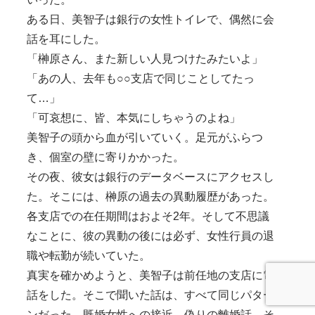
ある日、美智子は銀行の女性トイレで、偶然に会
話を耳にした。
「榊原さん、また新しい人見つけたみたいよ」
「あの人、去年も○○支店で同じことしてたっ
て…」
「可哀想に、皆、本気にしちゃうのよね」
美智子の頭から血が引いていく。足元がふらつ
き、個室の壁に寄りかかった。
その夜、彼女は銀行のデータベースにアクセスし
た。そこには、榊原の過去の異動履歴があった。
各支店での在任期間はおよそ2年。そして不思議
なことに、彼の異動の後には必ず、女性行員の退
職や転勤が続いていた。
真実を確かめようと、美智子は前任地の支店に電
話をした。そこで聞いた話は、すべて同じパター
ンだった。既婚女性への接近、偽りの離婚話、そ