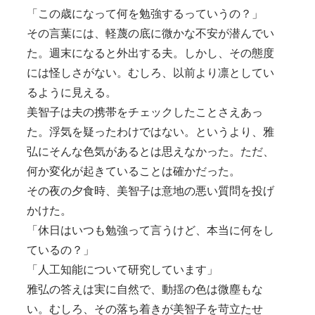
「この歳になって何を勉強するっていうの？」
その言葉には、軽蔑の底に微かな不安が潜んでい
た。週末になると外出する夫。しかし、その態度
には怪しさがない。むしろ、以前より凛としてい
るように見える。
美智子は夫の携帯をチェックしたことさえあっ
た。浮気を疑ったわけではない。というより、雅
弘にそんな色気があるとは思えなかった。ただ、
何か変化が起きていることは確かだった。
その夜の夕食時、美智子は意地の悪い質問を投げ
かけた。
「休日はいつも勉強って言うけど、本当に何をし
ているの？」
「人工知能について研究しています」
雅弘の答えは実に自然で、動揺の色は微塵もな
い。むしろ、その落ち着きが美智子を苛立たせ