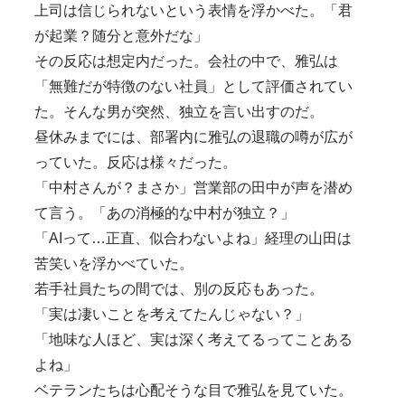
上司は信じられないという表情を浮かべた。「君
が起業？随分と意外だな」
その反応は想定内だった。会社の中で、雅弘は
「無難だが特徴のない社員」として評価されてい
た。そんな男が突然、独立を言い出すのだ。
昼休みまでには、部署内に雅弘の退職の噂が広が
っていた。反応は様々だった。
「中村さんが？まさか」営業部の田中が声を潜め
て言う。「あの消極的な中村が独立？」
「AIって…正直、似合わないよね」経理の山田は
苦笑いを浮かべていた。
若手社員たちの間では、別の反応もあった。
「実は凄いことを考えてたんじゃない？」
「地味な人ほど、実は深く考えてるってことある
よね」
ベテランたちは心配そうな目で雅弘を見ていた。