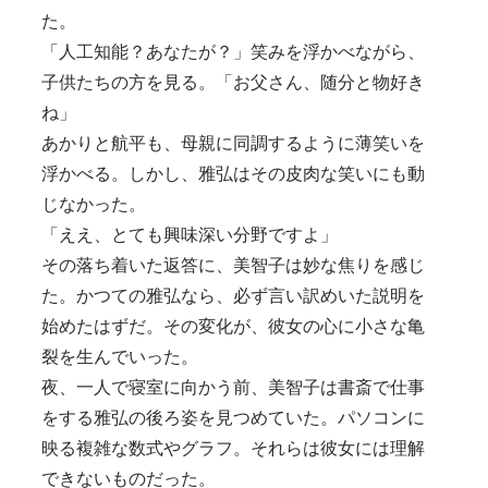
た。
「人工知能？あなたが？」笑みを浮かべながら、
子供たちの方を見る。「お父さん、随分と物好き
ね」
あかりと航平も、母親に同調するように薄笑いを
浮かべる。しかし、雅弘はその皮肉な笑いにも動
じなかった。
「ええ、とても興味深い分野ですよ」
その落ち着いた返答に、美智子は妙な焦りを感じ
た。かつての雅弘なら、必ず言い訳めいた説明を
始めたはずだ。その変化が、彼女の心に小さな亀
裂を生んでいった。
夜、一人で寝室に向かう前、美智子は書斎で仕事
をする雅弘の後ろ姿を見つめていた。パソコンに
映る複雑な数式やグラフ。それらは彼女には理解
できないものだった。