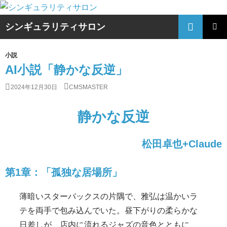
コ
ン
検
シンギュラリティサロン
テ
索
メイン
ン
小説
メニュ
ツ
AI小説「静かな反逆」
ー
へ
2024年12月30日
CMSMASTER
ス
キ
静かな反逆
ッ
プ
松田卓也+Claude
第1章：「孤独な居場所」
薄暗いスターバックスの片隅で、雅弘は温かいラ
テを両手で包み込んでいた。昼下がりの柔らかな
日差しが、店内に流れるジャズの音色とともに、