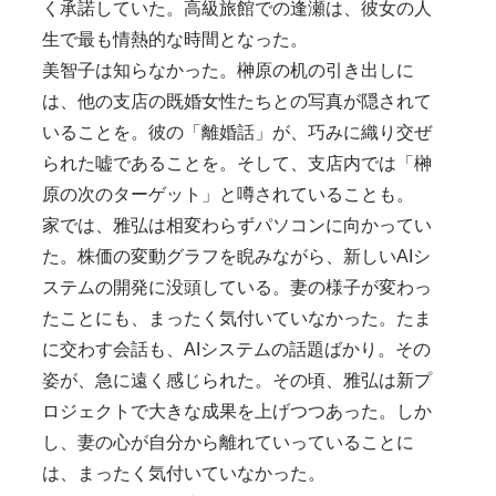
く承諾していた。高級旅館での逢瀬は、彼女の人
生で最も情熱的な時間となった。
美智子は知らなかった。榊原の机の引き出しに
は、他の支店の既婚女性たちとの写真が隠されて
いることを。彼の「離婚話」が、巧みに織り交ぜ
られた嘘であることを。そして、支店内では「榊
原の次のターゲット」と噂されていることも。
家では、雅弘は相変わらずパソコンに向かってい
た。株価の変動グラフを睨みながら、新しいAIシ
ステムの開発に没頭している。妻の様子が変わっ
たことにも、まったく気付いていなかった。たま
に交わす会話も、AIシステムの話題ばかり。その
姿が、急に遠く感じられた。その頃、雅弘は新プ
ロジェクトで大きな成果を上げつつあった。しか
し、妻の心が自分から離れていっていることに
は、まったく気付いていなかった。