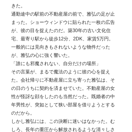
きた。
通勤途中の駅前の不動産屋の前で、雅弘の足が止
まった。ショーウィンドウに貼られた一枚の広告
が、彼の目を捉えたのだ。築30年の古い文化住
宅、最寄り駅から徒歩12分、2DK、家賃5万円。
一般的には見向きもされないような物件だった
が、雅弘の心に強く響いた。
「誰にも邪魔されない、自分だけの場所」
その言葉が、まるで魔法のように彼の心を捉え
た。会社帰りに不動産屋に立ち寄った雅弘は、そ
の日のうちに契約を済ませていた。不動産屋の女
性が怪訝な顔をしたのも当然だった。既婚者の中
年男性が、突如として狭い部屋を借りようとする
のだから。
しかし雅弘には、この決断に迷いはなかった。む
しろ、長年の重圧から解放されるような清々しさ