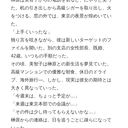
た。机の引き出しから高級シガーを取り出し、火
をつける。窓の外では、東京の夜景が煌めいてい
た。
「上手くいったな」
独り言を呟きながら、彼は新しいターゲットのフ
ァイルを開いた。別の支店の女性部長、既婚、
42歳。いつもの手順だった。
その頃、美智子は榊原との新生活を夢見ていた。
高級マンションでの優雅な朝食、休日のドライ
ブ、海外旅行―。しかし、現実は彼女の期待とは
大きく異なっていった。
「今週末は、ちょっと予定が…」
「来週は東京本部での会議が…」
「その件は少し待ってもらえないかな…」
榊原からの連絡は、日を追うごとに疎らになって
いった。