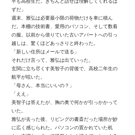
平も高校生だ。きちんと話せば理解してくれるは
ずだ」
週末、雅弘は必要最小限の荷物だけを車に積ん
だ。本棚の技術書、愛用のパソコン、そして数着
の服。以前から借りていた古いアパートへの引っ
越しは、驚くほどあっさりと終わった。
「新しい住所はメールで送る」
それだけ言って、雅弘は出ていった。
玄関に立ち尽くす美智子の背後で、高校二年生の
航平が呟いた。
「母さん、本当にいいの？」
「ええ」
美智子は答えたが、胸の奥で何かが引っかかって
いた。
雅弘が去った後、リビングの書斎だった場所が妙
に広く感じられた。パソコンの置かれていた机