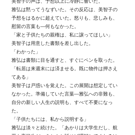
美智子の声は、予想以上に冷静に響いた。
雅弘は黙ってうなずいた。その反応は、美智子の
予想をはるかに超えていた。怒りも、悲しみも、
慰留の言葉も―何もなかった。
「家と子供たちの親権は、私に譲ってほしい」
美智子は用意した書類を差し出した。
「わかった」
雅弘は書類に目を通すと、すぐにペンを取った。
「転居は来週末には済ませる。既に物件は押さえ
てある」
美智子は戸惑いを覚えた。この展開は想定してい
なかった。準備していた言葉―雅弘への非難も、
自分の新しい人生の説明も、すべて不要になっ
た。
「子供たちには、私から説明する」
雅弘は淡々と続けた。「あかりは大学生だし、航