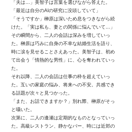
「夫は…」美智子は言葉を選びながら答えた。
「最近は自分のAIの研究に没頭していて」
「そうですか」榊原は深いため息をつきながら続
けた。「実は私も、妻との関係に悩んでいて…」
その瞬間から、二人の会話は深みを増していっ
た。榊原は巧みに自身の不幸な結婚生活を語り、
時に涙を見せることさえあった。美智子は、初め
て出会う「情熱的な男性」に、心を奪われていっ
た。
それ以降、二人の会話は仕事の枠を超えていっ
た。互いの家庭の悩み、将来への不安。共感でき
る話題が次々と見つかった。
「また、お話できますか？」別れ際、榊原がそっ
と囁いた。
次第に、二人の逢瀬は定期的なものとなっていっ
た。高級レストラン、静かなバー、時には近郊の