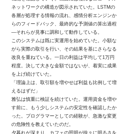
ネットワークの構造が図示されていた。LSTMの
各層が処理する情報の流れ、感情分析エンジンか
らのフィードバック、最終的な予測値の算出過程
—それらが見事に調和して動作している。
このシステムは既に実運用を始めていた。小額な
がら実際の取引を行い、その結果を基にさらなる
改良を重ねている。一日の利益は平均して1万円
程度。決して大きな金額ではないが、着実に成果
を上げ続けていた。
「理論上は、取引額を増やせば利益も比例して増
えるはずだ」
雅弘は慎重に検証を続けていた。運用資金を増や
す前に、もう少しシステムの安定性を確認したか
った。プログラマーとしての経験が、急激な変更
の危険性を教えていたのだ。
夕暮れが深まり、カフェの照明が徐々に明るさを