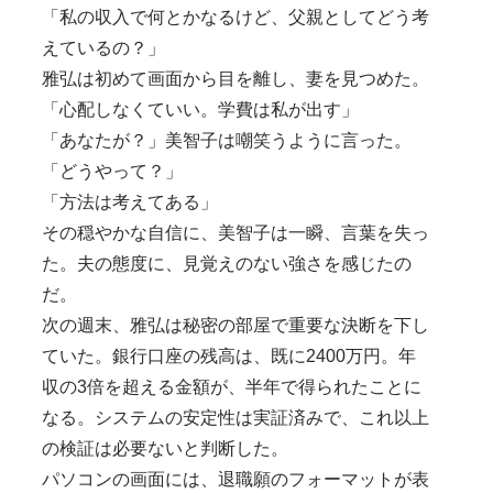
「私の収入で何とかなるけど、父親としてどう考
えているの？」
雅弘は初めて画面から目を離し、妻を見つめた。
「心配しなくていい。学費は私が出す」
「あなたが？」美智子は嘲笑うように言った。
「どうやって？」
「方法は考えてある」
その穏やかな自信に、美智子は一瞬、言葉を失っ
た。夫の態度に、見覚えのない強さを感じたの
だ。
次の週末、雅弘は秘密の部屋で重要な決断を下し
ていた。銀行口座の残高は、既に2400万円。年
収の3倍を超える金額が、半年で得られたことに
なる。システムの安定性は実証済みで、これ以上
の検証は必要ないと判断した。
パソコンの画面には、退職願のフォーマットが表