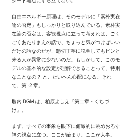
タート地点にすら立てない。
自由エネルギー原理は、そのモデルに「素朴実在
論の否定」もしっかりと取り込んでいる。素朴実
在論の否定は、客観視点に立って考えれば、ごく
ごくあたりまえの話で、ちょっと気がつけばいい
だけの話なのだが、懇切丁寧に説明してもピンと
来る人が異常に少ないのだ。もしかして、このモ
デルの基本的な設定が理解できることって、特別
なことなの？ と、たいへん心配になる。それ
で、第 -2 章。
脳内 BGM は、柏原よしえ『第二章・くちづ
け』。
まず、すべての事象を眼下に俯瞰的に眺めおろす
神の視点に立つ。ここが始まり。ここが大事。