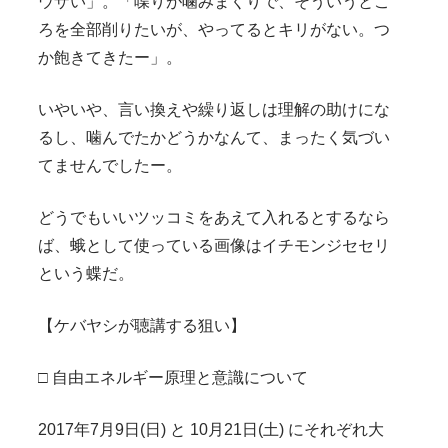
ウザい」。「喋りが噛みまくりで、そういうとこ
ろを全部削りたいが、やってるとキリがない。つ
か飽きてきたー」。
いやいや、言い換えや繰り返しは理解の助けにな
るし、噛んでたかどうかなんて、まったく気づい
てませんでしたー。
どうでもいいツッコミをあえて入れるとするなら
ば、蛾として使っている画像はイチモンジセセリ
という蝶だ。
【ケバヤシが聴講する狙い】
□ 自由エネルギー原理と意識について
2017年7月9日(日) と 10月21日(土) にそれぞれ大