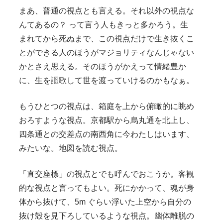
まあ、普通の視点とも言える。それ以外の視点な
んてあるの？ って言う人もきっと多かろう。生
まれてから死ぬまで、この視点だけで生き抜くこ
とができる人のほうがマジョリティなんじゃない
かとさえ思える。そのほうがかえって情緒豊か
に、生を謳歌して世を渡っていけるのかもなぁ。
もうひとつの視点は、箱庭を上から俯瞰的に眺め
おろすような視点。京都駅から烏丸通を北上し、
四条通との交差点の南西角に今わたしはいます、
みたいな。地図を読む視点。
「直交座標」の視点とでも呼んでおこうか。客観
的な視点と言ってもよい。死にかかって、魂が身
体から抜けて、5m ぐらい浮いた上空から自分の
抜け殻を見下ろしているような視点。幽体離脱の