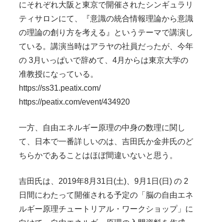
にそれぞれ大阪と東京で開催されたシンギュラリ
ティサロンにて、『意識の統合情報理論から意識
の理論の創り方を考える』というテーマで講演し
ている。講演当時はアラヤの社員だったが、今年
の 3月いっぱいで辞めて、4月からは東京大学の
准教授になっている。
https://ss31.peatix.com/
https://peatix.com/event/434920
一方、自由エネルギー原理の中身の数理に関し
て、日本で一番詳しいのは、吉田氏か金井氏のど
ちらかであることはほぼ間違いないと思う。
吉田氏は、2019年8月31日(土)、9月1日(日) の 2
日間にわたって開催される予定の「脳の自由エネ
ルギー原理チュートリアル・ワークショップ」に