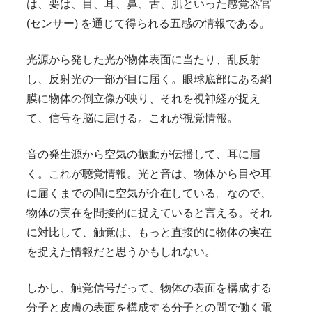
は、要は、目、耳、鼻、舌、肌といった感覚器官
(センサー) を通じて得られる五感の情報である。
光源から発した光が物体表面に当たり、乱反射
し、反射光の一部が目に届く。眼球底部にある網
膜に物体の倒立像が映り、それを視神経が捉え
て、信号を脳に届ける。これが視覚情報。
音の発生源から空気の振動が伝播して、耳に届
く。これが聴覚情報。光と音は、物体から目や耳
に届くまでの間に空気が介在している。なので、
物体の実在を間接的に捉えていると言える。それ
に対比して、触覚は、もっと直接的に物体の実在
を捉えた情報だと思うかもしれない。
しかし、触覚信号だって、物体の表面を構成する
分子と皮膚の表面を構成する分子との間で働く電