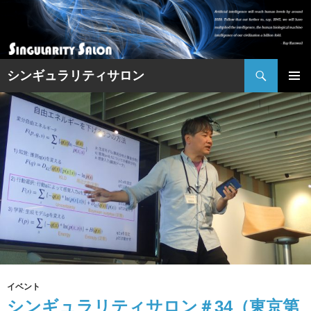
コ
ン
テ
ン
検
シンギュラリティサロン
ツ
索
へ
メイン
ス
メニュ
キ
ー
ッ
プ
イベント
シンギュラリティサロン＃34（東京第