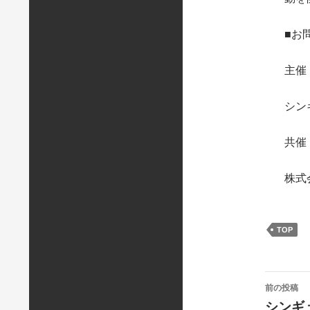
■お問
主催
シン
共催
株式
TOP
投
前の投稿
稿
シンギ