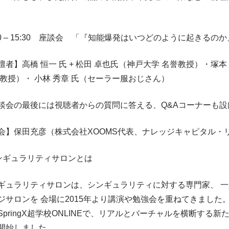
:30 – 15:30 座談会 「『知能爆発はいつどのように起きる
壇者】高橋 恒一 氏 + 松田 卓也氏（神戸大学 名誉教授）・塚
 教授）・ 小林 秀章 氏（セーラー服おじさん）
談会の最後には視聴者からの質問に答える、Q&Aコーナーも設
会】保田充彦（株式会社XOOMS代表、ナレッジキャピタル・
ンギュラリティサロンとは
ギュラリティサロンは、シンギュラリティに対する専門家、 
ジサロンを 会場に2015年より講演や勉強会を重ねてきました
SpringX超学校ONLINEで、リアルとバーチャルを横断する
開始しました。