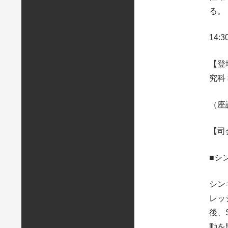
る。
14
【登
究科
（座
【司
■シ
シン
レッ
後、
動を