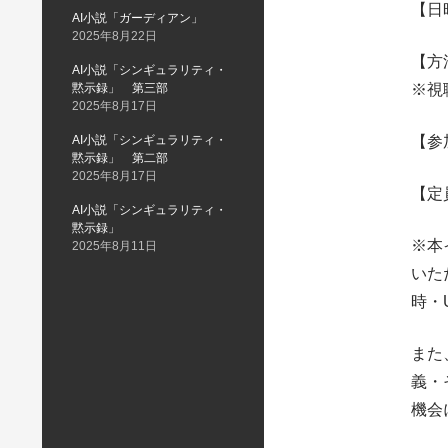
【日時
AI小説「ガーディアン」
2025年8月22日
【方法
AI小説「シンギュラリティ・
黙示録」 第三部
※視聴U
2025年8月17日
AI小説「シンギュラリティ・
【参
黙示録」 第二部
2025年8月17日
【定
AI小説「シンギュラリティ・
黙示録」
※本
2025年8月11日
いた
時・
また、
義・
機会