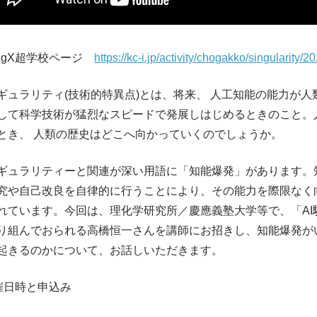
ringX超学校ページ
https://kc-i.jp/activity/chogakko/singularity
ギュラリティ(技術的特異点)とは、将来、 人工知能の能力が人
して科学技術が猛烈なスピードで発展しはじめるときのこと。
とき、 人類の歴史はどこへ向かっていくのでしょうか。
ギュラリティーと関連が深い用語に「知能爆発」があります。
究や自己改良を自律的に行うことにより、その能力を際限なく
れています。今回は、理化学研究所／慶應義塾大学等で、「AI
り組んでおられる高橋恒一さんを講師にお招きし、知能爆発が
起きるのかについて、お話しいただきます。
催日時と申込み