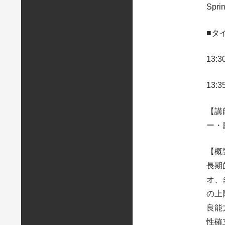
Spri
■タ
13
13:
【講
ー・
【概
長期
オ、
の上
良能
性確