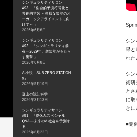
シンギュラリティサロン
#93 「集合的予測符号化と
共創的学習 ～多様な知能のオ
ーガニックアライメントに向
けて～ 」
Sp
2026年6月8日
シンギュラリティサロン
シン
#92 「シンギュラリティ前
果と
夜ー2029年、超知能がもたら
す衝撃 」
れた
2026年6月8日
AI小説「SUB ZERO STATION
シン
9」
術研
2026年5月19日
とさ
登山の認知科学
に取
2026年3月13日
きに
シンギュラリティサロン
#91 「夏休みスペシャル
Q&A —未来のAI社会を予測す
■開
る 」
2025年8月22日