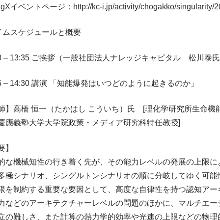
ngXイベントページ：http://kc-i.jp/activity/chogakko/singularity/2
イムスケジュールと概要
:30 – 13:35 ご挨拶（一般社団法人ナレッジキャピタル 松川泰
35 – 14:30 講演 「知能爆発はいつどのように起きるのか」
師】高橋 恒一（たかはし こういち）氏 [理化学研究所生命
慶應義塾大学大学院政策・メディア研究科特任教授]
要】
的な機械知性の行き着く先が、その能力レベルの発展の上限に
多極シナリオ、シングルトンシナリオの順に分岐してゆく可能
限を制約する重要な要因として、高度な自律性を持つ認知アー
力などのアーキテクチャーレベルの問題のほかに、マルチエー
立の難しさ、また計算の熱力学的効率や光速の上限などの物理