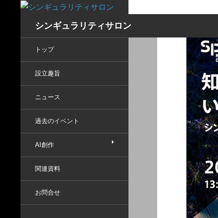
コ
ン
検
シンギュラリティサロン
テ
索
ン
トップ
ツ
設立趣旨
へ
ス
ニュース
キ
ッ
過去のイベント
プ
AI創作
関連資料
お問合せ