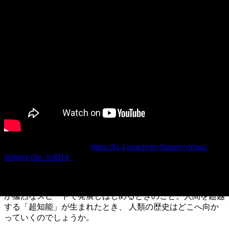
SpringX超学校ページ
https://kc-i.jp/activity/feature/virtual-
springx/cho_vol014/
シンギュラリティ(技術的特異点)とは、将来、 人工知能の能
力が人類のそれをはるかに超え、 その結果として科学技術
が猛烈なスピードで発展しはじめるときのこと。人間を超越
する「超知能」が生まれたとき、 人類の歴史はどこへ向か
っていくのでしょうか。