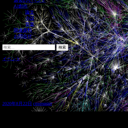
過去のイベント
AI創作
論文
小説
音楽
関連資料
お問合せ
検
索:
イベント
シンギュラリティサロン#42 松田 卓
也「新型コロナウィルスとシンギュラ
リティ」
2020年8月22日
cmsmaster