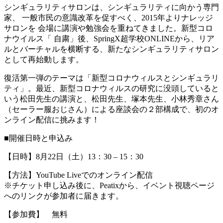
シンギュラリティサロンは、シンギュラリティに向かう専門
家、 一般市民の意識改革を促すべく、2015年よりナレッジ
サロンを 会場に講演や勉強会を重ねてきました。新型コロ
ナウイルス「 自粛」後、SpringX超学校ONLINEから、リア
ルとバーチャルを横断する、新たなシンギュラリティサロン
として再始動します。
復活第一弾のテーマは「新型コロナウィルスとシンギュラリ
ティ」。最近、新型コロナウィルスの研究に没頭していると
いう松田先生の講演と、松田先生、塚本先生、小林秀章さん
（セーラー服おじさん）による座談会の２部構成で、初のオ
ンライン配信に挑みます！
■開催日時と申込み
【日時】8月22日（土）13：30 – 15：30
【方法】YouTube Liveでのオンライン配信
※チケット申し込み後に、Peatixから、イベント視聴ページ
へのリンクが参加者に届きます。
【参加費】 無料