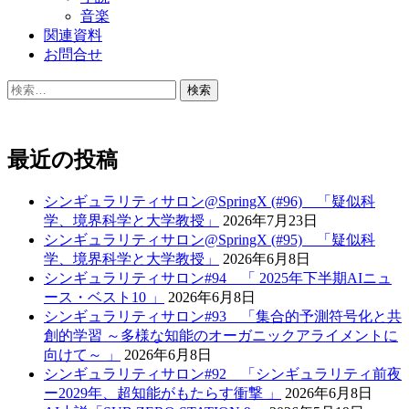
シ
音楽
ョ
関連資料
お問合せ
ン
検
索:
最近の投稿
シンギュラリティサロン@SpringX (#96) 「疑似科
学、境界科学と大学教授」
2026年7月23日
シンギュラリティサロン@SpringX (#95) 「疑似科
学、境界科学と大学教授」
2026年6月8日
シンギュラリティサロン#94 「 2025年下半期AIニュ
ース・ベスト10 」
2026年6月8日
シンギュラリティサロン#93 「集合的予測符号化と共
創的学習 ～多様な知能のオーガニックアライメントに
向けて～ 」
2026年6月8日
シンギュラリティサロン#92 「シンギュラリティ前夜
ー2029年、超知能がもたらす衝撃 」
2026年6月8日