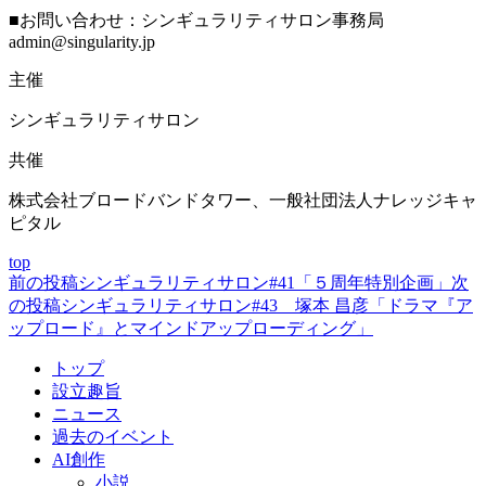
■お問い合わせ：シンギュラリティサロン事務局
admin@singularity.jp
主催
シンギュラリティサロン
共催
株式会社ブロードバンドタワー、一般社団法人ナレッジキャ
ピタル
top
前の投稿
シンギュラリティサロン#41「５周年特別企画」
次
投
の投稿
シンギュラリティサロン#43 塚本 昌彦「ドラマ『ア
稿
ップロード』とマインドアップローディング」
ナ
トップ
ビ
設立趣旨
ニュース
ゲ
過去のイベント
ー
AI創作
小説