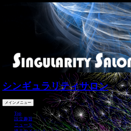
コ
ン
テ
ン
ツ
へ
ス
キ
ッ
プ
シンギュラリティサロン
検
メインメニュー
索
Top
設立趣旨
ニュース