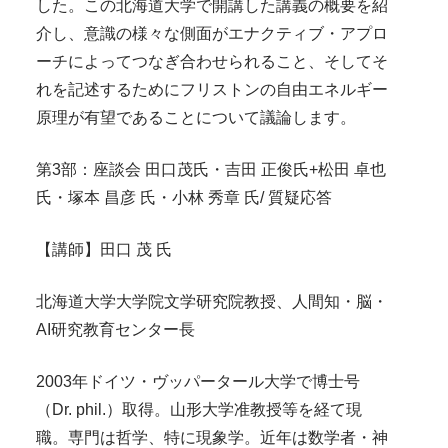
した。この北海道大学で開講した講義の概要を紹
介し、意識の様々な側面がエナクティブ・アプロ
ーチによってつなぎ合わせられること、そしてそ
れを記述するためにフリストンの自由エネルギー
原理が有望であることについて議論します。
第3部：座談会 田口茂氏・吉田 正俊氏+松田 卓也
氏・塚本 昌彦 氏・小林 秀章 氏/ 質疑応答
【講師】田口 茂 氏
北海道大学大学院文学研究院教授、人間知・脳・
AI研究教育センター長
2003年ドイツ・ヴッパータール大学で博士号
（Dr. phil.）取得。山形大学准教授等を経て現
職。専門は哲学、特に現象学。近年は数学者・神