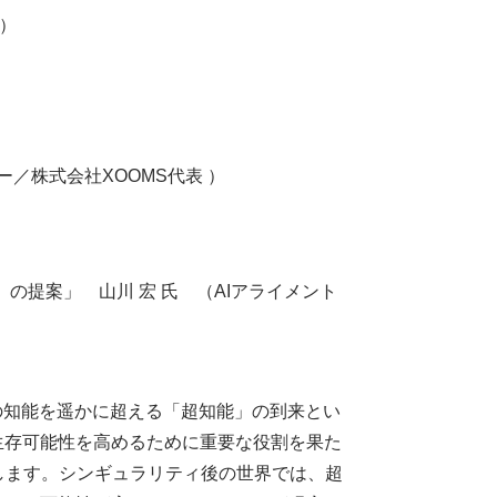
事）
）
株式会社XOOMS代表 ）
学』の提案」 山川 宏 氏 （AIアライメント
の知能を遥かに超える「超知能」の到来とい
生存可能性を高めるために重要な役割を果た
します。シンギュラリティ後の世界では、超