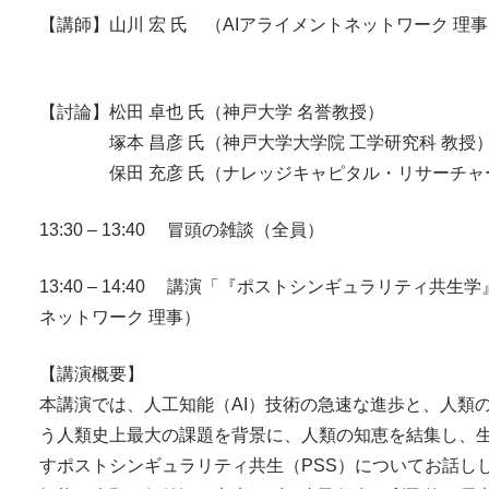
【講師】山川 宏 氏 （AIアライメントネットワーク 理
【討論】松田 卓也 氏（神戸大学 名誉教授）
塚本 昌彦 氏（神戸大学大学院 工学研究科 教授
保田 充彦 氏（ナレッジキャピタル・リサーチャー／
13:30 – 13:40 冒頭の雑談（全員）
13:40 – 14:40 講演「『ポストシンギュラリティ共生
ネットワーク 理事）
【講演概要】
本講演では、人工知能（AI）技術の急速な進歩と、人類
う人類史上最大の課題を背景に、人類の知恵を結集し、
すポストシンギュラリティ共生（PSS）についてお話し