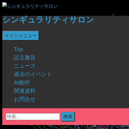
コ
ン
シンギュラリティサロン
テ
ン
検
メインメニュー
ツ
索
へ
Top
ス
設立趣旨
キ
ニュース
ッ
過去のイベント
プ
AI創作
関連資料
お問合せ
検
索: