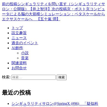
前の投稿
シンギュラリティを問い直す（シンギュラリティサ
ロン・公開版）【井上智洋】
次の投稿
京・ポスト京コンピュ
ータによる脳の大規模シミュレーション：ペタスケールから
エクサスケールへ 【五十嵐 潤】
トップ
設立趣旨
ニュース
過去のイベント
AI創作
小説
音楽
関連資料
お問合せ
検索:
最近の投稿
シンギュラリティサロン@SpringX (#96) 「疑似科