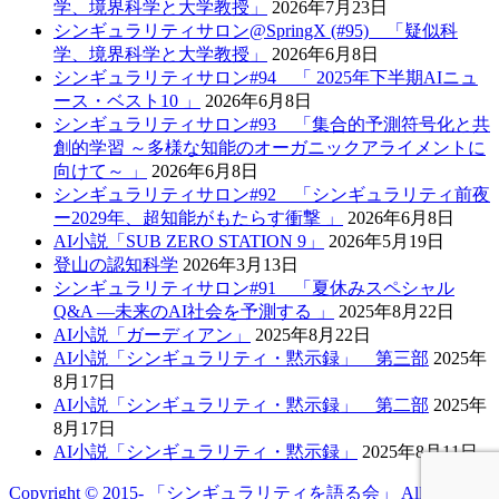
学、境界科学と大学教授」
2026年7月23日
シンギュラリティサロン@SpringX (#95) 「疑似科
学、境界科学と大学教授」
2026年6月8日
シンギュラリティサロン#94 「 2025年下半期AIニュ
ース・ベスト10 」
2026年6月8日
シンギュラリティサロン#93 「集合的予測符号化と共
創的学習 ～多様な知能のオーガニックアライメントに
向けて～ 」
2026年6月8日
シンギュラリティサロン#92 「シンギュラリティ前夜
ー2029年、超知能がもたらす衝撃 」
2026年6月8日
AI小説「SUB ZERO STATION 9」
2026年5月19日
登山の認知科学
2026年3月13日
シンギュラリティサロン#91 「夏休みスペシャル
Q&A —未来のAI社会を予測する 」
2025年8月22日
AI小説「ガーディアン」
2025年8月22日
AI小説「シンギュラリティ・黙示録」 第三部
2025年
8月17日
AI小説「シンギュラリティ・黙示録」 第二部
2025年
8月17日
AI小説「シンギュラリティ・黙示録」
2025年8月11日
Copyright © 2015- 「シンギュラリティを語る会」 All Rights