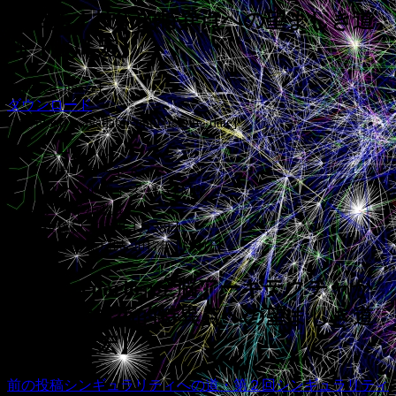
ら目指す技術的特異点への望ましき道
筋【山川 宏】
[featured_image]
ダウンロード
Download is available until [expire_date]
バージョン
ダウンロード
671
ファイルサイズ
11.33 MB
ファイル数
1
投稿日
2017年1月28日
最終更新日時
2017年1月31日
Final Scenarios:全脳アーキテクチャか
ら目指す技術的特異点への望ましき道
筋【山川 宏】
前の投稿
シンギュラリティへの道・第２回シンギュラリティ
投