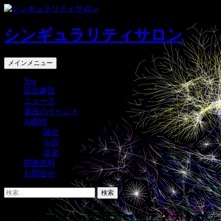
コ
ン
テ
シンギュラリティサロン
ン
ツ
へ
検
メインメニュー
ス
索
キ
Top
設立趣旨
ッ
ニュース
プ
過去のイベント
AI創作
論文
小説
音楽
関連資料
お問合せ
検
索:
Final Scenarios:全脳アーキテクチャか