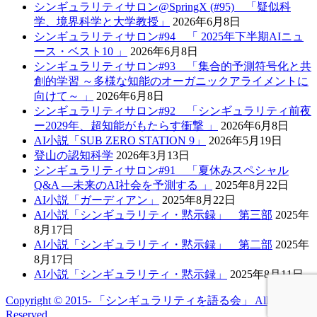
シンギュラリティサロン@SpringX (#95) 「疑似科
学、境界科学と大学教授」
2026年6月8日
シンギュラリティサロン#94 「 2025年下半期AIニュ
ース・ベスト10 」
2026年6月8日
シンギュラリティサロン#93 「集合的予測符号化と共
創的学習 ～多様な知能のオーガニックアライメントに
向けて～ 」
2026年6月8日
シンギュラリティサロン#92 「シンギュラリティ前夜
ー2029年、超知能がもたらす衝撃 」
2026年6月8日
AI小説「SUB ZERO STATION 9」
2026年5月19日
登山の認知科学
2026年3月13日
シンギュラリティサロン#91 「夏休みスペシャル
Q&A —未来のAI社会を予測する 」
2025年8月22日
AI小説「ガーディアン」
2025年8月22日
AI小説「シンギュラリティ・黙示録」 第三部
2025年
8月17日
AI小説「シンギュラリティ・黙示録」 第二部
2025年
8月17日
AI小説「シンギュラリティ・黙示録」
2025年8月11日
Copyright © 2015- 「シンギュラリティを語る会」 All Rights
Reserved.