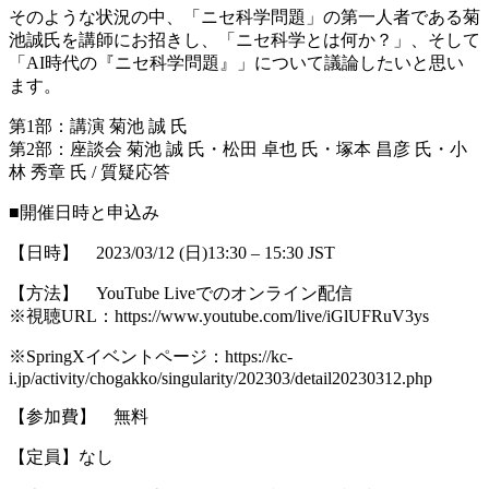
そのような状況の中、「ニセ科学問題」の第一人者である菊
池誠氏を講師にお招きし、「ニセ科学とは何か？」、そして
「AI時代の『ニセ科学問題』」について議論したいと思い
ます。
第1部：講演 菊池 誠 氏
第2部：座談会 菊池 誠 氏・松田 卓也 氏・塚本 昌彦 氏・小
林 秀章 氏 / 質疑応答
■開催日時と申込み
【日時】 2023/03/12 (日)13:30 – 15:30 JST
【方法】 YouTube Liveでのオンライン配信
※視聴URL：https://www.youtube.com/live/iGlUFRuV3ys
※SpringXイベントページ：https://kc-
i.jp/activity/chogakko/singularity/202303/detail20230312.php
【参加費】 無料
【定員】なし