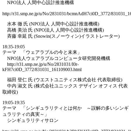
NPO法人 人間中心設計推進機構
http://r31.smp.ne.jp/u/No/2831031/bcmnAdH7ci0D_3772/831031_1
水本 徹 氏 (NPO法人 人間中心設計推進機構)
高橋 美治 氏 (NPO法人 人間中心設計推進機構)
斉藤 幸延 氏 (Snowin(スノーウィン)イラストレーター)
18:35-19:05
テーマ 「ウェアラブルの今と未来」
NPO法人ウェアラブルコンピュータ研究開発機構
http://r31.smp.ne.jp/u/No/2831031/I0r-
kFH7ci0D_3772/831031_161109003.html
福田 登仁 氏 (ウエストユニティス株式会社 代表取締役)
中内 淑文 氏 (株式会社ユニックス デザイン オフィス 代表
取締役)
19:05-19:35
テーマ 「シンギュラリティとは何か ～誤解の多いシンギ
ュラリティの真実～」
シンギュラリティサロン