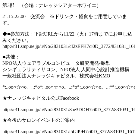
第3部 （会場：ナレッジシアターホワイエ）
21:15-22:00 交流会 ※ドリンク・軽食をご用意していま
す。
◆■参加方法：下記URLから11/22（火）17時までにお申し込
みください。
http://r31.smp.ne.jp/u/No/2831031/cI2zEFH7ci0D_3772/831031_16
■共催：
NPO法人ウェアラブルコンピュータ研究開発機構、
シンギュラリティサロン、NPO法人 人間中心設計推進機構
一般社団法人ナレッジキャピタル、株式会社KMO
*:..oo○☆○o。..:*o*:..oo○☆○o。..:*o*:..oo○☆○o。..:**:..oo○☆
★ナレッジキャピタル公式Facebook
http://r31.smp.ne.jp/u/No/2831031/8ae3DDH7ci0D_3772/831031_1
★今後のサロンイベントのご案内
http://r31.smp.ne.jp/u/No/2831031/i5Gtf9H7ci0D_3772/831031_161