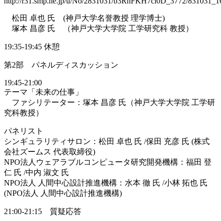
http://r31.smp.ne.jp/u/No/2831031/b3RhFKH7ci0D_3772/831031_1
松田 卓也 氏 (神戸大学名誉教授 理学博士)
塚本 昌彦 氏 （神戸大学大学院 工学研究科 教授）
19:35-19:45 休憩
第2部 パネルディスカッション
19:45-21:00
テーマ「未来の仕事」
ファシリテーター：塚本 昌彦 氏（神戸大学大学院 工学研
究科教授）
パネリスト
シンギュラリティサロン：松田 卓也 氏 /保田 充彦 氏 (株式
会社ズームス 代表取締役)
NPO法人ウェアラブルコンピュータ研究開発機構：福田 登
仁 氏 /中内 淑文 氏
NPO法人 人間中心設計推進機構：水本 徹 氏 /小林 拓也 氏
(NPO法人 人間中心設計推進機構)
21:00-21:15 質疑応答