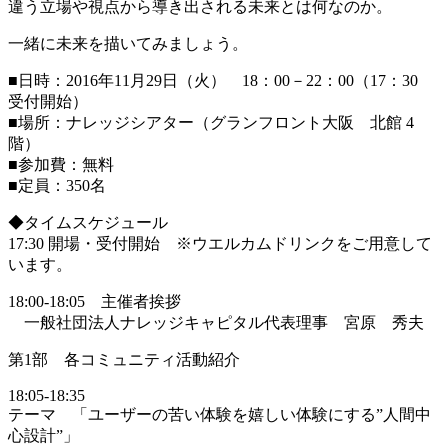
違う立場や視点から導き出される未来とは何なのか。
一緒に未来を描いてみましょう。
■日時：2016年11月29日（火） 18：00－22：00（17：30
受付開始）
■場所：ナレッジシアター（グランフロント大阪 北館 4
階）
■参加費：無料
■定員：350名
◆タイムスケジュール
17:30 開場・受付開始 ※ウエルカムドリンクをご用意して
います。
18:00-18:05 主催者挨拶
一般社団法人ナレッジキャピタル代表理事 宮原 秀夫
第1部 各コミュニティ活動紹介
18:05-18:35
テーマ 「ユーザーの苦い体験を嬉しい体験にする”人間中
心設計”」