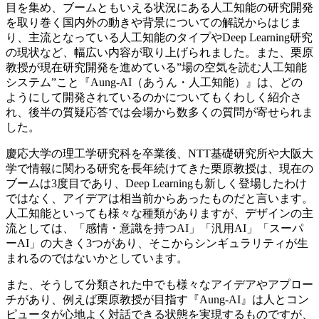
目を集め、ブームともいえる状況にある人工知能の研究開発
を取り巻く国内外の動きや背景についての解説からはじま
り、主流となっている人工知能のタイプやDeep Learning研究
の現状など、幅広い内容が取り上げられました。また、栗原
教授が現在研究開発を進めている”場の空気を読む人工知能
システム”こと『Aung-AI（あうん・人工知能）』は、どの
ようにして開発されているのかについてもくわしく紹介さ
れ、後半の質疑応答では会場から数多くの質問が寄せられま
した。
慶応大学の理工学研究科を卒業後、NTT基礎研究所や大阪大
学で情報に関わる研究を長年続けてきた栗原教授は、現在の
ブームは3度目であり、Deep Learningも新しく登場したわけ
ではなく、アイデアは相当前からあったものだと言います。
人工知能といっても様々な種類がありますが、デザインの主
流としては、「感情・意識を持つAI」「汎用AI」「スーパ
ーAI」の大きく3つがあり、そこからシンギュラリティが生
まれるのではないかとしています。
また、そうして分類された中でも様々なアイデアやアプロー
チがあり、例えば栗原教授が目指す『Aung-AI』は人とコン
ピュータが心地よく対話できる状態を実現するものですが、