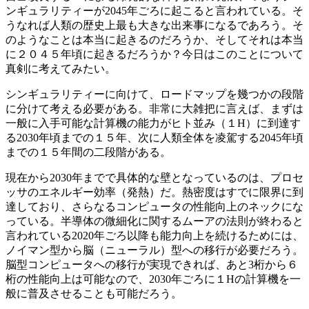
ンギュラリティーが2045年ごろに起こると言われている。そ
うなれば人類の歴史上最も大きな出来事になるであろう。そ
のようなことは本当に起きるのだろうか、そしてそれは本当
に２０４５年頃に起きるだろうか？今日はこのことについて
真剣に考えてみたい。
シンギュラリティーに向けて、ロードマップを幾つかの段階
に分けて考える必要がある。非常に大雑把に言えば、まずは
一般に入手可能な計算機の能力がヒト並み（１H）に到達す
る2030年頃までの１５年、次に人類全体を凌駕する2045年頃
までの１５年間の二段階がある。
現在から2030年までで具体的な壁となっているのは、プロセ
ッサのエネルギー効率（発熱）だ。熱密度はすでに限界に到
達しており、さらなるコンピュータの性能向上のネックにな
っている。半導体の微細化に関するムーアの法則が終わると
言われている2020年ごろ以降も能力向上を続けるためには、
ノイマン型から脳（ニューラル）型への移行が必要だろう。
脳型コンピュータへの移行が実現できれば、あと3桁から６
桁の性能向上は可能なので、2030年ごろに１Hの計算機を一
般に普及させることも可能だろう。