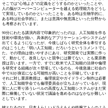
そこでは”心地よさ”の定義をどうするのかといったことや、
人の脳がスーパーコンピューターを越える処理能力をどうし
て実現しているのかといったことを、ある時は生物学的に、
ある時は社会学的に、または意識や無意識といった分野から
も考察されています。
90分にわたる講演内容で印象的だったのは、人工知能を作る
技術や環境が揃い、具体的なアプリケーションやシステムが
出てくるようになったが、今後しばらく研究全体を牽引する
のはこうした「弱い人工知能」だろいうというコメントでし
た。その理由は使いやすさにあり、研究開発では実際に作っ
て、動かして、改良しないと競争には勝てない、とも栗原教
授は言います。一方で、すでに欧米で人工知能の法律や倫理
を研究する組織が次々登場しているのも、今後急速に社会の
中でAIが身近になる可能性が高いことを示唆しています。
それに対し栗原教授は、倫理規定やガイドライン制作は必要
で、人工知能学会でも倫理委員会が立ち上がっているが、現
実に人に寄り添うレベルの高度な人工知能システムがまだ実
際に稼働していない状況で議論を進めるのはなかなか難しい
としています。
鍵となるのは、日本人らしいドラえもんや鉄腕アトムのよう