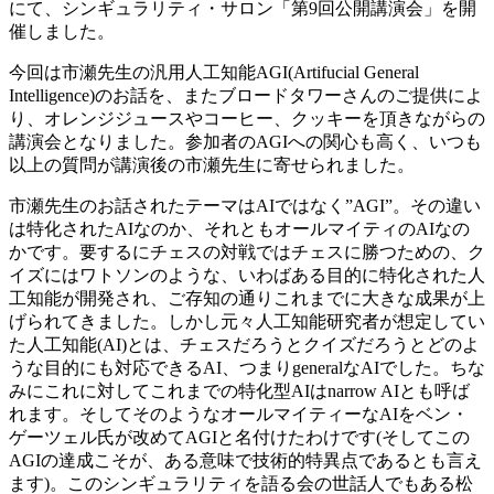
にて、シンギュラリティ・サロン「第9回公開講演会」を開
催しました。
今回は市瀬先生の汎用人工知能AGI(Artifucial General
Intelligence)のお話を、またブロードタワーさんのご提供によ
り、オレンジジュースやコーヒー、クッキーを頂きながらの
講演会となりました。参加者のAGIへの関心も高く、いつも
以上の質問が講演後の市瀬先生に寄せられました。
市瀬先生のお話されたテーマはAIではなく”AGI”。その違い
は特化されたAIなのか、それともオールマイティのAIなの
かです。要するにチェスの対戦ではチェスに勝つための、ク
イズにはワトソンのような、いわばある目的に特化された人
工知能が開発され、ご存知の通りこれまでに大きな成果が上
げられてきました。しかし元々人工知能研究者が想定してい
た人工知能(AI)とは、チェスだろうとクイズだろうとどのよ
うな目的にも対応できるAI、つまりgeneralなAIでした。ちな
みにこれに対してこれまでの特化型AIはnarrow AIとも呼ば
れます。そしてそのようなオールマイティーなAIをベン・
ゲーツェル氏が改めてAGIと名付けたわけです(そしてこの
AGIの達成こそが、ある意味で技術的特異点であるとも言え
ます)。このシンギュラリティを語る会の世話人でもある松