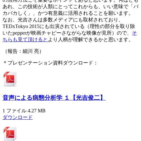
あれ、この技術が人類にとってこれからも、いい意味で「バ
カバカしく」、かつ有意義に活用されることを願います。
なお、光吉さんは多数メディアにも取材されており、
TEDxTokyo 2015にも出演されている（理性の部分を取り除
いたpepperが映画チャピーさながらな映像が見所）ので、
そ
ちらも見て頂けると
より人柄が理解できるかと思います。
（報告：細川 亮）
＊プレゼンテーション資料ダウンロード：
音声による病態分析学 １【光吉俊二】
1 ファイル
4.27 MB
ダウンロード