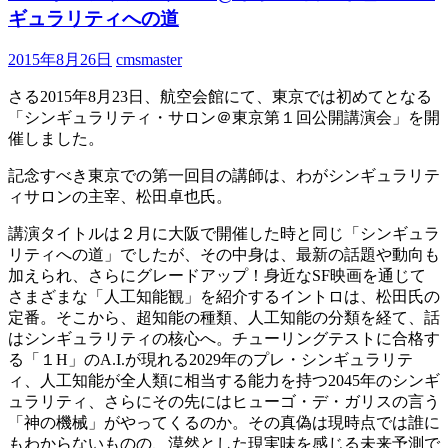
ギュラリティへの道
2015年8月26日
cmsmaster
さる2015年8月23日、航空会館にて、東京では初めてとなる
「シンギュラリティ・サロン＠東京第１回公開講演会」を開
催しました。
記念すべき東京での第一回目の講師は、わがシンギュラリテ
ィサロンの主宰、松田卓也氏。
講演タイトルは２月に大阪で開催した時と同じ「シンギュラ
リティへの道」でしたが、その中身は、最新の話題や動向も
加えられ、さらにグレードアップ！身近なSF映画を通じて
さまざまな「人工知能観」を紹介するイントロは、松田氏の
定番。そこから、超知能の種類、人工知能の分類を経て、話
はシンギュラリティの核心へ。チューリングテストに合格す
る「１H」のA.I.が現れる2029年のプレ・シンギュラリテ
ィ、人工知能が全人類に相当する能力を持つ2045年のシンギ
ュラリティ、さらにその先にはヒューゴ・デ・ガリスの言う
「神の機械」がやってくるのか。その真偽は現時点では誰に
もわからないものの、漠然とした現実味を感じる未来予測で