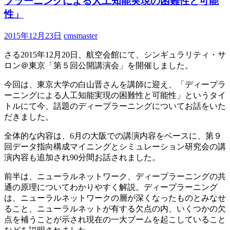
プラーニングによる人工知能実現の困難性と可能
性」
2015年12月23日
cmsmaster
さる2015年12月20日、航空会館にて、シンギュラリティ・サ
ロン＠東京「第５回公開講演会」を開催しました。
今回は、東京大学の白山晋さんを講師に迎え、「ディープラ
ーニングによる人工知能実現の困難性と可能性」というタイ
トルにて今、話題のディープラーニングについてお話をいた
だきました。
全体的な内容は、6月の大阪での講演内容をベースに、第９
回データ指向構成マイニングとシミュレーション研究会の講
演内容も追加され90分間お話されました。
前半は、ニューラルネットワーク、ディープラーニングの共
通の原理についてわかりやすく解説。ディープラーニング
は、ニューラルネットワークの層が深くなったものとみなせ
ること、ニューラルネットが有する欠点の内、いくつかの欠
点を補うことが示され現在の一大ブームを起こしていること