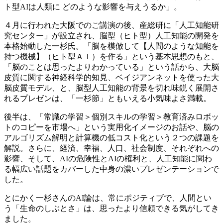
ト型AIは人類に どのような影響を与えうるか」。
４月に行われた大阪でのご講演の後、産総研に「人工知能研
究センター」が設立され、脳型（ヒト型）人工知能の開発を
本格始動した一杉氏。「脳を模倣して【人間のような知能を
持つ機械】（ヒト型ＡＩ）を作る」という基本思想のもと、
「脳のことは思ったよりわかっている」という話から、大脳
皮質に関する神経科学的知見、ベイジアンネットを使った大
脳皮質モデル、と、脳型人工知能の背景を切れ味鋭く展開さ
れるプレゼンは、「一杉節」ともいえる小気味よさ満載。
後半は、「常識の学習＞個別スキルの学習＞教育済みロボッ
トのコピーを市場へ」という実用化イメージのお話や、脳の
アルゴリズム解明と計算機の低コスト化という２つの課題を
解説。さらに、経済、幸福、人口、社会制度、それぞれへの
影響、そして、AIの危険性とAIの権利と、人工知能に関わ
る幅広い話題をカバーした中身の濃いプレゼンテーションで
した。
とにかく一杉さんのAI論は、常にポジティブで、人間とい
う「生命のしぶとさ」は、思ったより信頼できる気がしてき
ました。