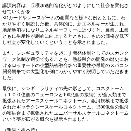
講演内容は、収穫加速的進化がどのようにして社会を変化さ
せていくかを
SDカードやレースゲームの画質など様々な例とともに、わ
かりやすく解説した後、具体的に、新エネルギーが生まれ、
地産地消型になりエネルギーフリーに近づくと、農業、工業
ともに生産性が劇的に向上するとともに、ものの価格が低下
し社会が変化していくということを示されました。
また、シンギュラリティを起こす開発体制としてのスカンク
ワーク体制が適切であることを、熱核融合の開発の歴史にお
けるロッキードの小型熱核融合炉の重要性や最近のスパコン
開発競争での大型化を例にわかりやすく説明していただきま
した。
最後に、シンギュラリティの先の形として、コネクトーム
（１００億個のニューロンと100兆個の接続）が全人類まで
拡張されたアーススケールコネクトーム、銀河規模まで拡張
されたギャラクシースケールコネクトーム、1500億個の銀河
の密結合まで拡張されたユニバーサルスケールコネクトーム
という夢が広がる概念を提示されました。
（報告：根本茂）