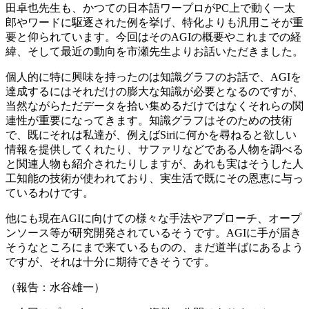
田卓也先生も、かつての日本語ワープロがPC上で動く一太
郎やワードに駆逐された例を挙げ、特化よりも汎用こそが重
要と仰られています。今回はそのAGIの概要やこれまでの経
緯、そして最近の動向を市瀬先生よりお話いただきました。
個人的に特に興味を持ったのは知識グラフのお話で、AGIを
達成するにはそれだけの膨大な知識が必要となるのですが、
当然ながらただデータを拾い集めるだけではなくそれらの関
連性が重要になってきます。知識グラフはそのための技術
で、既にそれは私達が、例えばSiriに何かを尋ねると欲しい
情報を提供してくれたり、サファリなどである人物を調べる
と関連人物も紹介されたりしますが、あれも実はそうした人
工知能の技術が使われており、実生活で既にその恩恵に与っ
ているわけです。
他にも現在AGIに向けての様々な手法やアプローチ、オープ
ンソース等が研究開発されているそうです。AGIに手が届き
そうなところにまで来ているものの、まだ道半ばにあるよう
ですが、それは十分に期待できそうです。
（報告：水谷雄一）