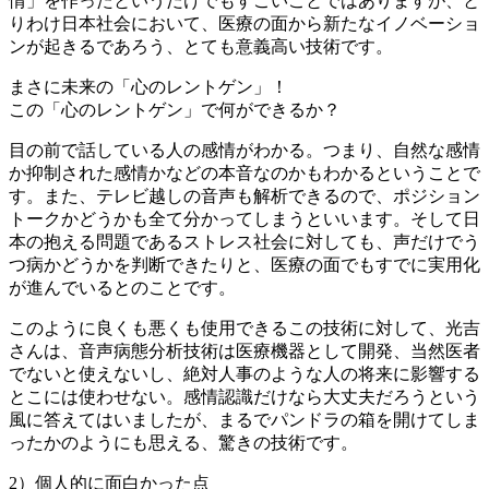
情」を作ったというだけでもすごいことではありますが、と
りわけ日本社会において、医療の面から新たなイノベーショ
ンが起きるであろう、とても意義高い技術です。
まさに未来の「心のレントゲン」！
この「心のレントゲン」で何ができるか？
目の前で話している人の感情がわかる。つまり、自然な感情
か抑制された感情かなどの本音なのかもわかるということで
す。また、テレビ越しの音声も解析できるので、ポジション
トークかどうかも全て分かってしまうといいます。そして日
本の抱える問題であるストレス社会に対しても、声だけでう
つ病かどうかを判断できたりと、医療の面でもすでに実用化
が進んでいるとのことです。
このように良くも悪くも使用できるこの技術に対して、光吉
さんは、音声病態分析技術は医療機器として開発、当然医者
でないと使えないし、絶対人事のような人の将来に影響する
とこには使わせない。感情認識だけなら大丈夫だろうという
風に答えてはいましたが、まるでパンドラの箱を開けてしま
ったかのようにも思える、驚きの技術です。
2）個人的に面白かった点