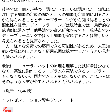
などを説明されました。
後半では，個人が持つ，隠れた（あるいは隠された）知識に
注目する知能の定義の問題と、人の知能を定量的に測ること
から得られることとディープラーニングから知り得ることの
類似性を提示。ディープラーニングは現時点では，局所的な
成功例に過ぎず，他手法での従来研究をみても，現時点での
ディープラーニングでは人工知能を実現することは難しいと
考えられるとも提言されました。
一方．様々な分野での応用できる可能性があるため、人工知
能の実現に拘ることなく応用範囲は拡大するだろうとい見方
も提示されました。
最後に、ニューラルネットの原理を理解した技術者は少なく
なく、高速に動作するプログラムを実装できるプログラマー
も少なくないが、両方できる人材は少ないため、これからは
そのような人材が必要とされるとも話されました。
（報告：根本 茂）
＊プレゼンテーション資料ダウンロード：