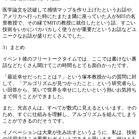
医学論文を読破して感情マップを作り上げたというお話や、
アメリカへ行った時にたまたま隣に座っていた人がMITの名
誉教授で、その縁でMITの教授に就任したという話、すごい
技術をいかにバカバカしく使うかが重要だというお話などユ
ニークなお話が盛りだくさんでした。
3）まとめ
イベント後のフリートークタイムでは、ここでは書けない裏
話などたくさん聞けてこの時間もとても面白かったです。
「最近幸せだったことは？」という塚本教授からの質問に対
して、「アルゴリズムが見つかったこと」という研究者らし
い回答から、笑いで世界を幸せにしたいという熱いお気持ち
まで伺うことができました。
また、光吉さんは、すべてが数式に見えるといいます。その
ため、すぐに仕組みを理解し、アルゴリズムを組んでしまう
ことができるのだそうです。
イノベーションは大衆が生み出すというように、私は、技術
の活用方法こそ重要なポイントであると思います。何はとも