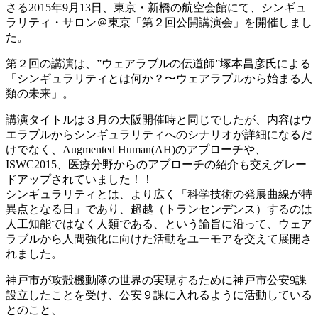
さる2015年9月13日、東京・新橋の航空会館にて、シンギュ
ラリティ・サロン＠東京「第２回公開講演会」を開催しまし
た。
第２回の講演は、”ウェアラブルの伝道師”塚本昌彦氏による
「シンギュラリティとは何か？〜ウェアラブルから始まる人
類の未来」。
講演タイトルは３月の大阪開催時と同じでしたが、内容はウ
エラブルからシンギュラリティへのシナリオが詳細になるだ
けでなく、Augmented Human(AH)のアプローチや、
ISWC2015、医療分野からのアプローチの紹介も交えグレー
ドアップされていました！！
シンギュラリティとは、より広く「科学技術の発展曲線が特
異点となる日」であり、超越（トランセンデンス）するのは
人工知能ではなく人類である、という論旨に沿って、ウェア
ラブルから人間強化に向けた活動をユーモアを交えて展開さ
れました。
神戸市が攻殻機動隊の世界の実現するために神戸市公安9課
設立したことを受け、公安９課に入れるように活動している
とのこと、