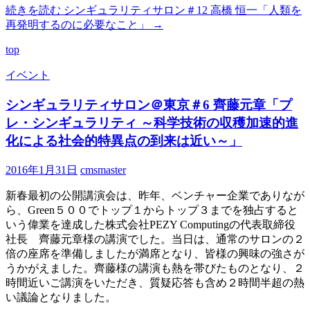
続きを読む
シンギュラリティサロン＃12 高橋 恒一「人類を
再発明するのに必要なこと」
→
top
イベント
シンギュラリティサロン＠東京＃6 齊藤元章「プ
レ・シンギュラリティ ～科学技術の収穫加速的進
化による社会的特異点の到来は近い～」
2016年1月31日
cmsmaster
新春最初の公開講演会は、昨年、ベンチャー企業でありなが
ら、Green５００でトップ１からトップ３までを独占すると
いう偉業を達成した株式会社PEZY Computingの代表取締役
社長 齊藤元章様の講演でした。当日は、通常のサロンの２
倍の座席を準備しましたが満席となり、皆様の興味の強さが
うかがえました。齊藤様の講演も熱を帯びたものとなり、２
時間近いご講演をいただき、質疑応答も含め２時間半超の熱
い議論となりました。