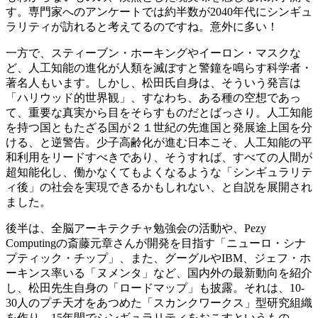
す。専門家へのアンケートでは約半数が2040年代にシンギュ
ラリティが訪れると考えてるのですね。意外に多い！
一方で、スティーブン・ホーキングやイーロン・マスクな
ど、人工知能の進化が人類を滅ぼすと警鐘を鳴らす科学者・
著名人もいます。しかし、松田氏自身は、そういう発言は
「ハリウッド的世界観」、すなわち、ある種の空想であっ
て、重要な真実から目をそらすものだとばっさり。人工知能
を持つ国ともたざる国が２１世紀の先進国と発展途上国を分
ける、と逆警告。少子高齢化が進む日本こそ、人工知能の平
和利用をリードすべきであり、そうすれば、すべての人間が
超知能化し、働かなくてもよくなるような「シンギュラリテ
ィ後」の社会を実現できるかもしれない、と自説を展開され
ました。
後半は、全脳アーキテクチャ勉強会の活動や、Pezy
Computingの斎藤元章さんが開発を目指す「ニューロ・シナ
プティック・チップ」、また、グーグルやIBM、ジェフ・ホ
ーキンス率いる「ヌメンタ」など、国内外の最新動向を紹介
し、松田先生自身の「ロードマップ」も披露。それは、10-
30人のプチ天才をあつめた「スカンクワークス」型研究組織
を作り、15年間でシンギュラリティをおこすというもの。